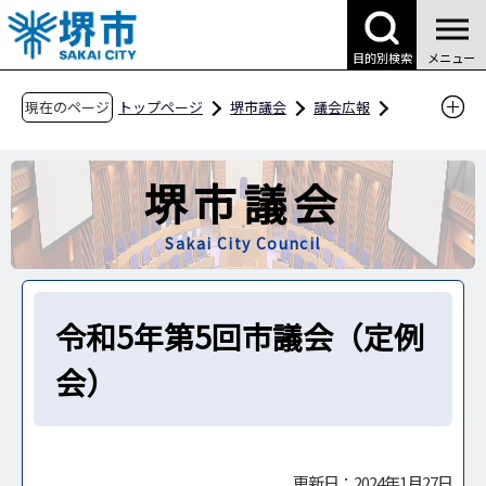
こ
の
目的別検索
メニュー
ペ
ー
現在のページ
トップページ
堺市議会
議会広報
ジ
議会のうごき
の
令和5年第5回市議会（定例会）
堺市議会
先
頭
Sakai City Council
で
す
令和5年第5回市議会（定例
会）
更新日：2024年1月27日