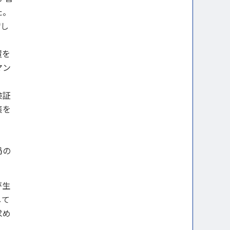
た。
請し
置を
マン
検証
策を
局の
が生
して
求め