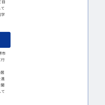
て目
して
進学
堺市
に行
か居
を進
を聞
して