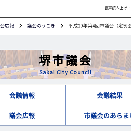
音声読み上げ・
会広報
議会のうごき
平成29年第4回市議会（定例
堺市議会
Sakai City Council
会議情報
会議結果
議会広報
市議会のあらま