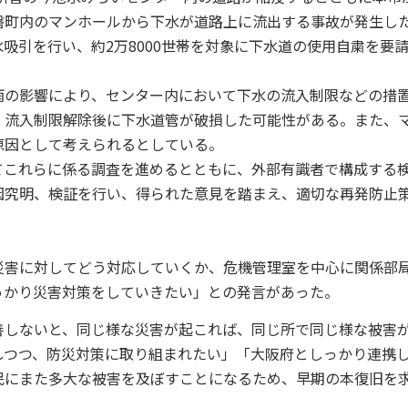
磐町内のマンホールから下水が道路上に流出する事故が発生し
吸引を行い、約2万8000世帯を対象に下水道の使用自粛を要
の影響により、センター内において下水の流入制限などの措
、流入制限解除後に下水道管が破損した可能性がある。また、
原因として考えられるとしている。
これらに係る調査を進めるとともに、外部有識者で構成する
因究明、検証を行い、得られた意見を踏まえ、適切な再発防止
害に対してどう対応していくか、危機管理室を中心に関係部
っかり災害対策をしていきたい」との発言があった。
しないと、同じ様な災害が起これば、同じ所で同じ様な被害
しつつ、防災対策に取り組まれたい」「大阪府としっかり連携
民にまた多大な被害を及ぼすことになるため、早期の本復旧を