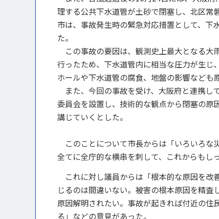
理する公共下水道管が土砂で閉塞し、北区常
市は、事故発生時の緊急対応措置として、下水
た。
この事故の要因は、観測史上最大となる大雨
行ったため、下水道管内に相当な圧力が生じ
ホールや下水道管の腐食、地盤の影響なども
また、今回の事故を受け、大阪府と連携して
委員会を設置し、技術的な観点から閉塞の原
講じていくとした。
このことについて市長からは「いろいろな災
全てに全庁的な横串を刺して、これからもし
これに対し議員からは「根本的な原因を改善
じるのは間違いない。被害の根本原因を精査
原因解明されたい。事故が起きれば付近の住
る」などの意見があった。