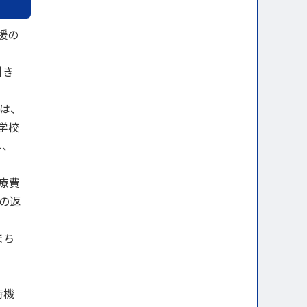
援の
引き
は、
学校
し、
療費
の返
まち
待機