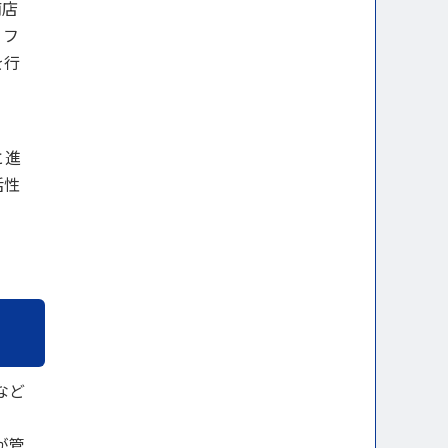
商店
、フ
を行
」
と進
活性
など
が管