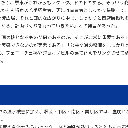
おり、堺東がこれからもワクワク、ドキドキする、そういう
れからも堺東の若手経営者、更には事業者としっかり議論して
交流広場、それと面的な広がりの中で、しっかりと商店街振興
ながら、計画づくりを行っていきたい」との発言があった。
画の核となるものが何かあるのか、そこが非常に重要である
か実感できないのが実態である」「公共交通の整備をしっかり
と、フェニーチェ堺やジョルノビルの建て替えをリンクさせて
た。
での浸水被害に加え、堺区・中区・南区・美原区では、崖崩れ
た。
所管の今池水みらいセンター内の道路が陥没するとともに本市