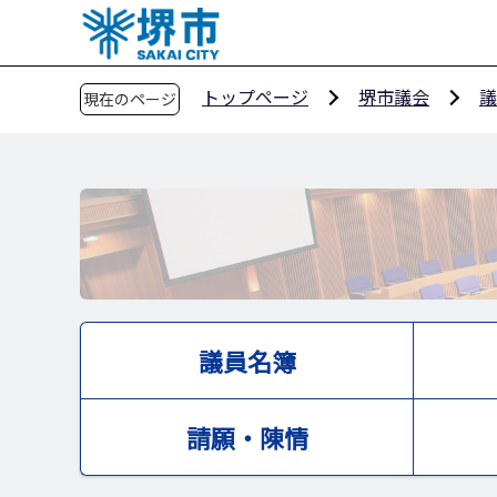
こ
の
ペ
トップページ
堺市議会
議
現在のページ
ー
ジ
の
先
頭
で
す
議員名簿
請願・陳情