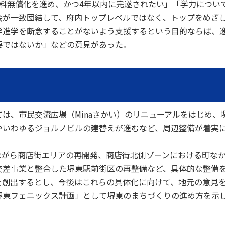
料無償化を進め、かつ4年以内に完遂されたい」「学力につい
会が一致団結して、府内トップレベルではなく、トップをめざ
学進学を断念することがないよう支援するという目的ならば、
要ではないか」などの意見があった。
、市民交流広場（Minaさかい）のリニューアルをはじめ、
やいわゆるジョルノビルの建替えが進むなど、周辺整備が着実
がら商店街エリアの再開発、商店街北側ゾーンにおける町な
交差事業と整合した堺東駅前街区の再整備など、具体的な整備
を創出するとし、今後はこれらの具体化に向けて、地元の意見
堺東フェニックス計画」として堺東のまちづくりの進め方を示