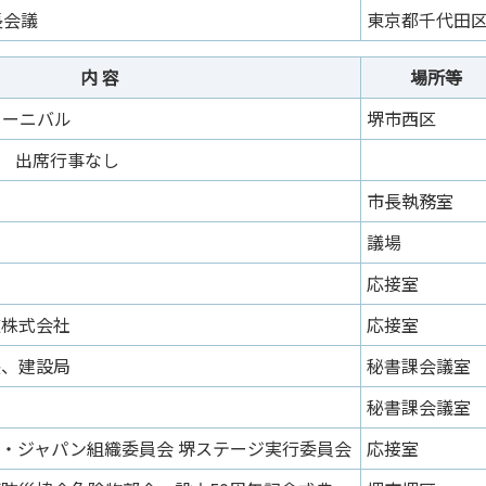
長会議
東京都千代田
内 容
場所等
カーニバル
堺市西区
出席行事なし
市長執務室
議場
応接室
道株式会社
応接室
長、建設局
秘書課会議室
秘書課会議室
・ジャパン組織委員会 堺ステージ実行委員会
応接室