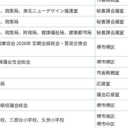
長、政策局、泉北ニューデザイン推進室
秘書課会議室
長、政策局
秘書課会議室
長、政策局、財政局、健康福祉局、建築都市局
秘書課会議室
業協会 2026年 定期会員総会・意見交換会
堺市堺区
保護女性会総会
堺市堺区
市長執務室
業局
応接室
議会応接室
連絡協議会総会
堺市堺区
堺市南区
学校、三原台小学校、久世小学校
堺市中区