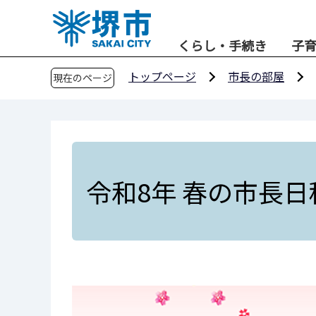
こ
の
くらし・手続き
子
ペ
ー
トップページ
市長の部屋
現在のページ
ジ
の
先
頭
で
す
令和8年 春の市長日