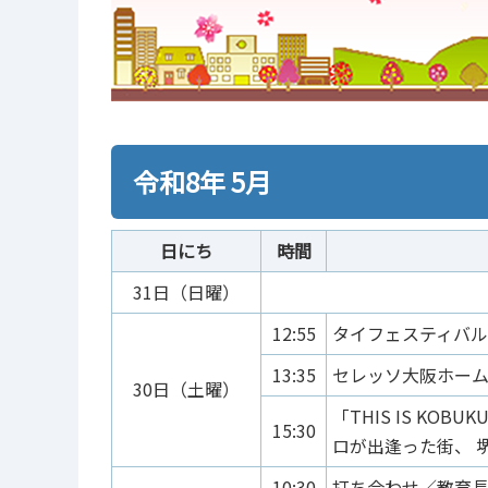
令和8年 5月
日にち
時間
31日（日曜）
12:55
タイフェスティバル
13:35
セレッソ大阪ホー
30日（土曜）
「THIS IS KOBU
15:30
ロが出逢った街、 
10:30
打ち合わせ／教育