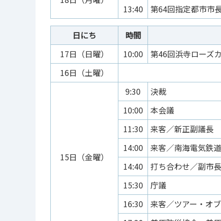
13:40
第64回指定都市市
日にち
時間
17日（日曜）
10:00
第46回浜寺ローズ
16日（土曜）
9:30
決裁
10:00
本会議
11:30
来客／新正副議長
14:00
来客／南海電気鉄
15日（金曜）
14:40
打ち合わせ／副市
15:30
庁議
16:30
来客／ツアー・オブ