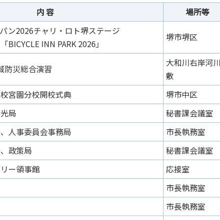
内 容
場所等
パン2026チャリ・ロト堺ステージ
堺市堺区
CYCLE INN PARK 2026」
大和川右岸河
域防災総合演習
敷
学校宮園分校開校式典
堺市中区
観光局
秘書課会議室
長、人事委員会事務局
市長執務室
長、政策局
秘書課会議室
ガリー領事館
応接室
市長執務室
局
市長執務室