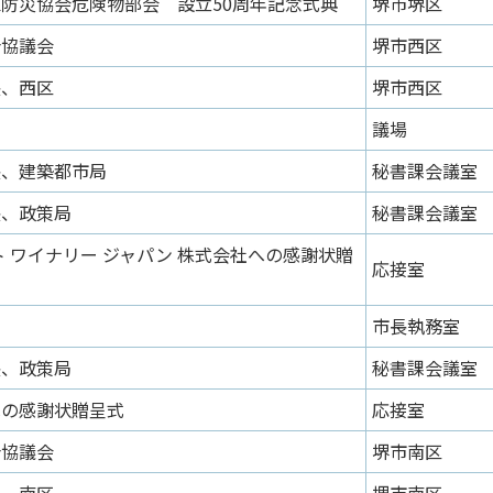
防災協会危険物部会 設立50周年記念式典
堺市堺区
合協議会
堺市西区
長、西区
堺市西区
議場
長、建築都市局
秘書課会議室
長、政策局
秘書課会議室
ト ワイナリー ジャパン 株式会社への感謝状贈
応接室
市長執務室
長、政策局
秘書課会議室
への感謝状贈呈式
応接室
合協議会
堺市南区
長、南区
堺市南区