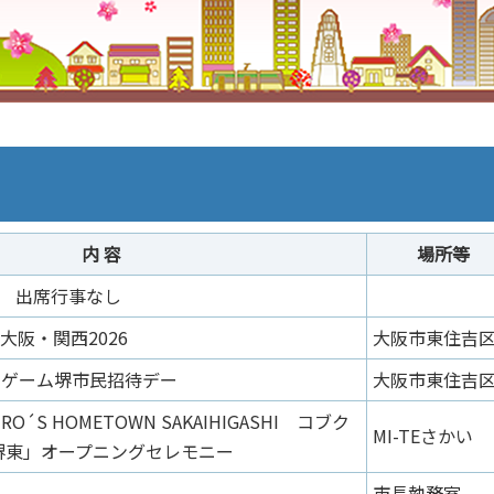
内 容
場所等
出席行事なし
大阪・関西2026
大阪市東住吉
ムゲーム堺市民招待デー
大阪市東住吉
KURO´S HOMETOWN SAKAIHIGASHI コブク
MI-TEさかい
堺東」オープニングセレモニー
長
市長執務室