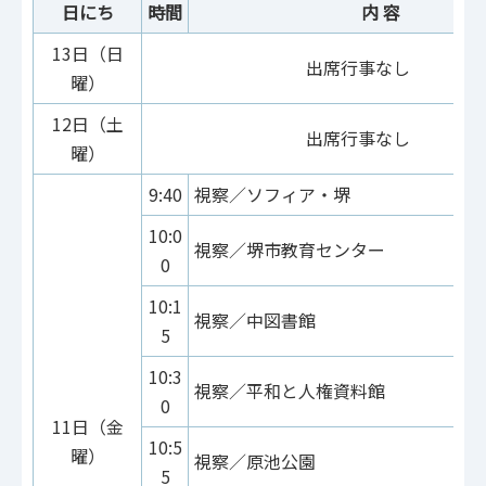
日にち
時間
内 容
13日（日
出席行事なし
曜）
12日（土
出席行事なし
曜）
9:40
視察／ソフィア・堺
10:0
視察／堺市教育センター
0
10:1
視察／中図書館
5
10:3
視察／平和と人権資料館
0
11日（金
10:5
曜）
視察／原池公園
5