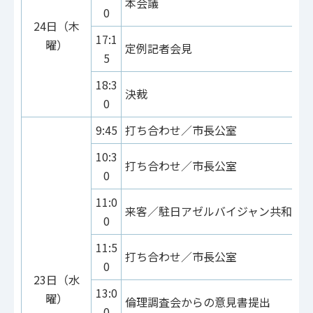
本会議
0
24日（木
17:1
曜）
定例記者会見
5
18:3
決裁
0
9:45
打ち合わせ／市長公室
10:3
打ち合わせ／市長公室
0
11:0
来客／駐日アゼルバイジャン共和国
0
11:5
打ち合わせ／市長公室
0
23日（水
13:0
曜）
倫理調査会からの意見書提出
0