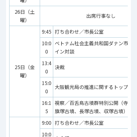
26日（土
出席行事なし
曜）
9:45
打ち合わせ／市長公室
10:0
ベトナム社会主義共和国ダナン市長
0
イン対談
13:4
25日（金
決裁
0
曜）
15:0
大阪観光局の推進に関するトップ会
0
16:1
視察／百舌鳥古墳群特別公開（寺山
5
旗塚古墳、長塚古墳、収塚古墳）
9:00
打ち合わせ／市長公室
10:0