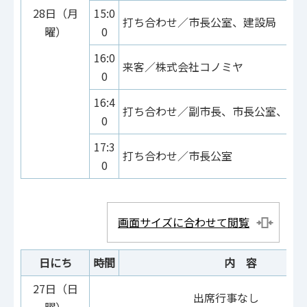
28日（月
15:0
打ち合わせ／市長公室、建設局
曜）
0
16:0
来客／株式会社コノミヤ
0
16:4
打ち合わせ／副市長、市長公室、産
0
17:3
打ち合わせ／市長公室
0
画面サイズに合わせて閲覧
日にち
時間
内 容
27日（日
出席行事なし
曜）