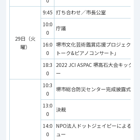
0
9:45
打ち合わせ／市長公室
10:0
庁議
0
29日（火
16:0
堺市文化芸術鑑賞応援プロジェクト
曜）
0
トーク&ピアノコンサート」
18:3
2022 JCI ASPAC 堺高石大会キッ
0
ー
10:3
堺市総合防災センター完成披露式典
0
13:0
決裁
0
14:0
NPO法人ドットジェイピーによる市
0
ュー