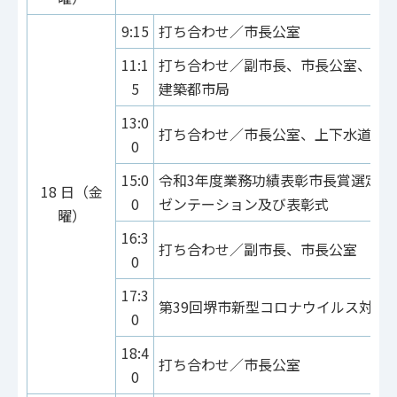
9:15
打ち合わせ／市長公室
11:1
打ち合わせ／副市長、市長公室、産
5
建築都市局
13:0
打ち合わせ／市長公室、上下水道局
0
15:0
令和3年度業務功績表彰市長賞選定に
18 日（金
0
ゼンテーション及び表彰式
曜）
16:3
打ち合わせ／副市長、市長公室
0
17:3
第39回堺市新型コロナウイルス対策
0
18:4
打ち合わせ／市長公室
0