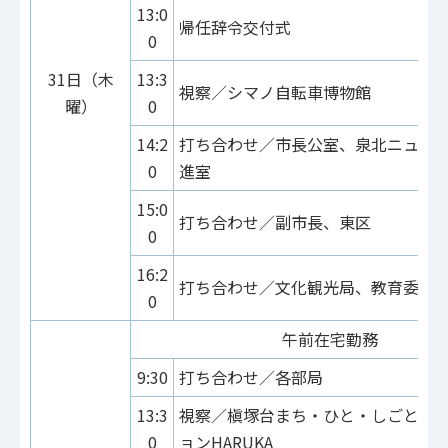
13:0
帰任辞令交付式
0
31日（木
13:3
視察／シマノ自転車博物館
曜）
0
14:2
打ち合わせ／市長公室、泉北ニュー
0
進室
15:0
打ち合わせ／副市長、東区
0
16:2
打ち合わせ／文化観光局、教育委員
0
午前在宅勤務
9:30
打ち合わせ／各部局
13:3
視察／槇塚台まち・ひと・しごと創
0
ョンHARUKA