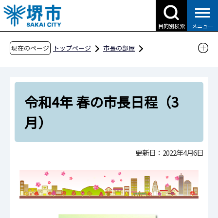
こ
の
目的別検索
メニュー
ペ
ー
現在のページ
トップページ
市長の部屋
ジ
これまでの市長日程
の
令和4年 春の市長日程（3月）
先
令和4年 春の市長日程（3
頭
で
月）
す
更新日：2022年4月6日