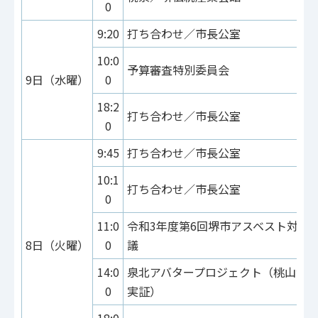
0
9:20
打ち合わせ／市長公室
10:0
予算審査特別委員会
9日（水曜）
0
18:2
打ち合わせ／市長公室
0
9:45
打ち合わせ／市長公室
10:1
打ち合わせ／市長公室
0
11:0
令和3年度第6回堺市アスベスト対策
8日（火曜）
0
議
14:0
泉北アバタープロジェクト（桃山台
0
実証）