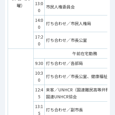
13:0
曜）
市民人権委員会
0
14:0
打ち合わせ／市民人権局
0
17:2
打ち合わせ／市長公室
0
午前在宅勤務
9:30
打ち合わせ／各部局
10:3
打ち合わせ／市長公室、健康福祉局
0
12:4
来客／UNHCR（国連難民高等弁務
5
国連UNHCR協会
13:1
打ち合わせ／副市長
5