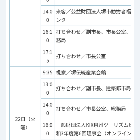
14:0
来客／公益財団法人堺市勤労者福祉
0
ンター
16:1
打ち合わせ／副市長、市長公室、教
0
務局
17:1
打ち合わせ／市長公室
5
9:35
視察／堺伝統産業会館
13:0
打ち合わせ／副市長、建築都市局
0
14:0
打ち合わせ／市長公室、総務局
0
22日（火
16:0
一般財団法人KIX泉州ツーリズムビュ
曜）
0
和3年度第6回理事会（オンライン）