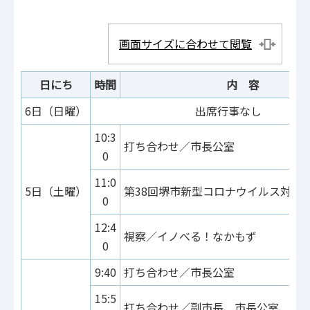
画面サイズに合わせて閲覧
日にち
時間
内 容
6日（日曜）
出席行事なし
10:3
打ち合わせ／市長公室
0
11:0
5日（土曜）
第38回堺市新型コロナウイルス対策
0
12:4
視察／イノべる！なかもず
0
9:40
打ち合わせ／市長公室
15:5
打ち合わせ／副市長、市長公室、建