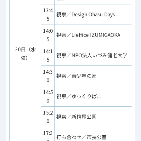
13:4
視察／Design Ohasu Days
5
14:0
視察／Lieffice IZUMIGAOKA
5
30日（水
14:1
視察／NPO法人いづみ健老大学
曜）
5
14:3
視察／青少年の家
0
14:5
視察／ゆっくりばこ
0
15:2
視察／新檜尾公園
0
17:3
打ち合わせ／市長公室