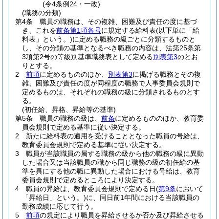
(令4条例24・一改)
(職務の分類)
第4条
職員の職務は、その複雑、困難及び責任の度に基づ
き、これを
前条第1項各号
に規定する給料表
(以下単に「給
料表」という。)
に定める職務の級ごとに分類するものと
し、その分類の基準となるべき職務の内容は、法第25条第
3項第2号の等級別基準職務表として定める
別表第3
のとお
りとする。
2
前項
に定めるもののほか、
別表第3
に掲げる職務とその複
雑、困難及び責任の度が同程度の職務で人事委員会規則で
定めるものは、それぞれの職務の級に分類されるものとす
る。
(初任給、昇格、昇給等の基準)
第5条
職員の職務の級は、
前条
に定めるもののほか、教育委
員会規則で定める基準に従い決定する。
2
新たに給料表の適用を受けることとなった職員の号給は、
教育委員会規則で定める基準に従い決定する。
3
職員が当該職員の属する職務の級から他の職務の級に異動
した場合又は当該職員の職から同じ職務の級の初任給の基
準を異にする他の職に異動した場合における号給は、教育
委員会規則で定めるところにより決定する。
4
職員の昇給は、教育委員会規則で定める日
(
第9条
において
「昇給日」という。)
に、同日前1年間における当該職員の
勤務成績に応じて行う。
5
前項
の規定により職員を昇給させるか否か及び昇給させる