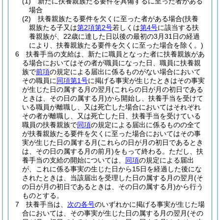
(1)
新たに扶養親族たる要件を具備するに至った者がある
場合
(2)
扶養親族たる要件を欠くに至った者がある場合
(扶養
親族たる子又は
第2項第2号
若しくは
第4号
に該当する扶
養親族が、22歳に達した日以後の最初の3月31日の経過
により、扶養親族たる要件を欠くに至った場合を除く。)
6
扶養手当の支給は、新たに職員となった者に扶養親族があ
る場合においてはその者が職員になった日、職員に扶養親
族で
前項
の規定による届出に係るものがない場合において
その職員に
同項第1号
に掲げる事実が生じたときはその事実
が生じた日の属する月の翌月
(これらの日が月の初日である
ときは、その日の属する月)
から開始し、扶養手当を受けて
いる職員が離職し、又は死亡した場合においてはそれぞれ
その者が離職し、又は死亡した日、扶養手当を受けている
職員の扶養親族で
同項
の規定による届出に係るものの全て
が扶養親族たる要件を欠くに至った場合においてはその事
実が生じた日の属する月
(これらの日が月の初日であるとき
は、その日の属する月の前月)
をもって終わる。
ただし、扶
養手当の支給の開始については、
同項
の規定による届出
が、これに係る事実の生じた日から15日を経過した後にな
されたときは、当該届出を受理した日の属する月の翌月
(そ
の日が月の初日であるときは、その日の属する月)
から行う
ものとする。
7
扶養手当は、
次の各号
のいずれかに掲げる事実が生じた場
合においては、その事実が生じた日の属する月の翌月
(その