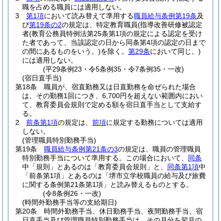
職を占める職員には適用しない。
3
第1項
において読み替えて準用する
職員給与条例第19条
及
び
第19条の2
の規定は、特定教育職員
(指導改善研修被認定
者
(教育公務員特例法第25条第1項の規定による認定を受け
た者であって、当該認定の日から同条第4項の認定の日まで
の間にあるものをいう。)
を除く。
第29条
において同じ。)
には適用しない。
(平29条例23・令5条例35・令7条例35・一改)
(宿日直手当)
第18条
職員が、宿直勤務又は日直勤務を命ぜられた場合
は、その勤務1回につき、6,700円を超えない範囲内におい
て、教育委員会規則で定める額を宿日直手当として支給す
る。
2
前条第1項
の規定は、
前項
に規定する勤務については適用
しない。
(管理職員特別勤務手当)
第19条
職員給与条例第21条の3
の規定は、職員の管理職員
特別勤務手当について準用する。
この場合において、
同条
中「規則」とあるのは「教育委員会規則」と、
同条第1項
中
「前条第1項」とあるのは「堺市立学校職員の給与及び旅費
に関する条例第21条第1項」と読み替えるものとする。
(令8条例26・一改)
(時間外勤務手当等の支給期日)
第20条
時間外勤務手当、休日勤務手当、夜間勤務手当、宿
日直手当及び管理職員特別勤務手当は、その月分を翌月の