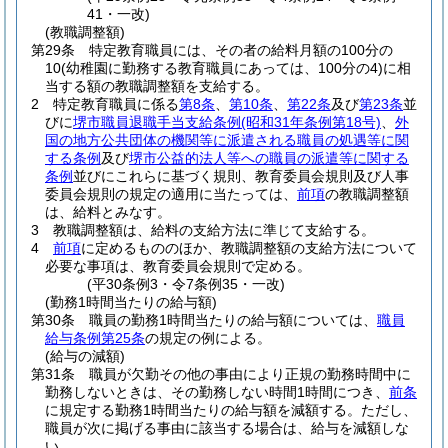
41・一改)
(教職調整額)
第29条
特定教育職員には、その者の給料月額の100分の
10
(幼稚園に勤務する教育職員にあっては、100分の4)
に相
当する額の教職調整額を支給する。
2
特定教育職員に係る
第8条
、
第10条
、
第22条
及び
第23条
並
びに
堺市職員退職手当支給条例
(昭和31年条例第18号)
、
外
国の地方公共団体の機関等に派遣される職員の処遇等に関
する条例
及び
堺市公益的法人等への職員の派遣等に関する
条例
並びにこれらに基づく規則、教育委員会規則及び人事
委員会規則の規定の適用に当たっては、
前項
の教職調整額
は、給料とみなす。
3
教職調整額は、給料の支給方法に準じて支給する。
4
前項
に定めるもののほか、教職調整額の支給方法について
必要な事項は、教育委員会規則で定める。
(平30条例3・令7条例35・一改)
(勤務1時間当たりの給与額)
第30条
職員の勤務1時間当たりの給与額については、
職員
給与条例第25条
の規定の例による。
(給与の減額)
第31条
職員が欠勤その他の事由により正規の勤務時間中に
勤務しないときは、その勤務しない時間1時間につき、
前条
に規定する勤務1時間当たりの給与額を減額する。
ただし、
職員が次に掲げる事由に該当する場合は、給与を減額しな
い。