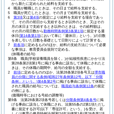
から新たに定められた給料を支給する。
4
職員が離職したときは、その日まで給料を支給する。
5
職員が死亡したときは、その月まで給料を支給する。
6
第3項
又は
第4項
の規定により給料を支給する場合であっ
て、その月の初日から支給するとき以外のとき、又はその
月の末日まで支給するとき以外のときは、その給料額は、
その月の現日数から
勤務時間条例第3条第1項
に規定する週
休日
(
第14条第1項
において単に「週休日」という。)
の日数
を差し引いた日数を基礎として日割りによって計算する。
7
前各項
に定めるもののほか、給料の支給方法について必要
な事項は、教育委員会規則で定める。
(休職者の給与)
第8条
職員
(学校栄養職員を除く。)
が結核性疾患にかかり法
第28条第2項第1号に掲げる事由に該当して休職にされたと
きは、その休職の期間中、給与の全額を支給する。
2
前項
に定めるもののほか、法第28条第2項各号又は
堺市職
員の分限に関する条例
(昭和27年条例第12号。以下「分限
条例」という。)
第4条第2号
に掲げる事由に該当して休職に
された職員の給与については、
職員給与条例第12条
の規定
の例による。
(復職時等における号給の調整等)
第9条
法第28条第2項各号若しくは
分限条例第4条各号
に掲
げる事由に該当して休職にされ、法第55条の2第1項ただし
書に規定する許可
(以下「専従許可」という。)
を受け、若
しくは教育公務員特例法
(昭和24年法律第1号)
第26条第1項