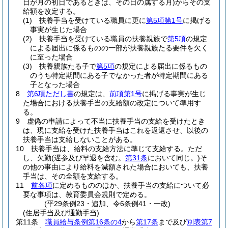
日が月の初日であるときは、その日の属する月)
からその支
給額を改定する。
(1)
扶養手当を受けている職員に更に
第5項第1号
に掲げる
事実が生じた場合
(2)
扶養手当を受けている職員の扶養親族で
第5項
の規定
による届出に係るものの一部が扶養親族たる要件を欠く
に至った場合
(3)
扶養親族たる子で
第5項
の規定による届出に係るもの
のうち特定期間にある子でなかった者が特定期間にある
子となった場合
8
第6項ただし書
の規定は、
前項第1号
に掲げる事実が生じ
た場合における扶養手当の支給額の改定について準用す
る。
9
虚偽の申請によって不当に扶養手当の支給を受けたとき
は、現に支給を受けた扶養手当はこれを返還させ、以後の
扶養手当は支給しないことがある。
10
扶養手当は、給料の支給方法に準じて支給する。
ただ
し、欠勤
(遅参及び早退を含む。
第31条
において同じ。)
そ
の他の事由により給料を減額された場合においても、扶養
手当は、その全額を支給する。
11
前各項
に定めるもののほか、扶養手当の支給について必
要な事項は、教育委員会規則で定める。
(平29条例23・追加、令6条例41・一改)
(住居手当及び通勤手当)
第11条
職員給与条例第16条の4
から
第17条
まで及び
別表第7