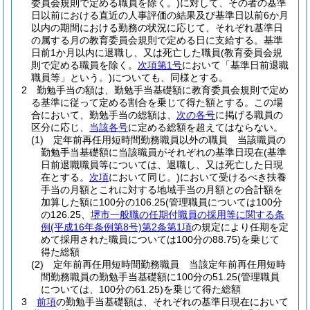
委員会規則で定める職員を除く。)
に対して、その者の基準
日以前における直近の人事評価の結果及び基準日以前6か月
以内の期間における勤務の状況に応じて、それぞれ基準日
の属する月の教育委員会規則で定める日に支給する。
基準
日前1か月以内に退職し、又は死亡した職員
(教育委員会規
則で定める職員を除く。
次項第1号
において「基準日前退職
職員等」という。)
についても、同様とする。
2
勤勉手当の額は、勤勉手当基礎額に教育委員会規則で定め
る基準に従って定める割合を乗じて得た額とする。
この場
合において、勤勉手当の総額は、
次の各号
に掲げる職員の
区分に応じ、
当該各号
に定める総額を超えてはならない。
(1)
定年前再任用短時間勤務職員以外の職員 当該職員の
勤勉手当基礎額に当該職員がそれぞれの基準日現在
(基準
日前退職職員等については、退職し、又は死亡した日現
在とする。
次項
において同じ。)
において受けるべき扶養
手当の月額とこれに対する地域手当の月額との合計額を
加算した額に100分の106.25
(管理職員については100分
の126.25、
堺市一般職の任期付職員の採用等に関する条
例
(平成16年条例第8号)
第2条第1項
の規定により任期を定
めて採用された職員については100分の88.75)
を乗じて
得た総額
(2)
定年前再任用短時間勤務職員 当該定年前再任用短時
間勤務職員の勤勉手当基礎額に100分の51.25
(管理職員
については、100分の61.25)
を乗じて得た総額
3
前項
の勤勉手当基礎額は、それぞれの基準日現在において