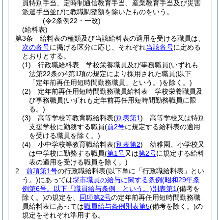
員特別手当、定時制通信教育手当、産業教育手当及び災害
派遣手当並びに教職調整額を除いたものをいう。
(令2条例22・一改)
(給料表)
第3条
給料表の種類及び当該給料表の適用を受ける職員は、
次の各号
に掲げる区分に応じ、それぞれ
当該各号
に定める
とおりとする。
(1)
行政職給料表 学校栄養職員及び事務職員
(いずれも
法第22条の4第1項の規定により採用された職員
(以下
「定年前再任用短時間勤務職員」という。)
を除く。)
(2)
定年前再任用短時間勤務職員給料表 学校栄養職員及
び事務職員
(いずれも定年前再任用短時間勤務職員に限
る。)
(3)
高等学校等教育職給料表
(
別表第1
)
高等学校又は特別
支援学校に勤務する職員
(
前2号
に規定する給料表の適用
を受ける職員を除く。)
(4)
小中学校等教育職給料表
(
別表第2
)
幼稚園、小学校又
は中学校に勤務する職員
(
第1号
又は
第2号
に規定する給料
表の適用を受ける職員を除く。)
2
前項第1号
の行政職給料表
(以下単に「行政職給料表」とい
う。)
にあっては
堺市職員の給与に関する条例
(昭和29年条
例第6号。以下「職員給与条例」という。)
別表第1
(備考を
除く。)
の規定を、
同項第2号
の定年前再任用短時間勤務職
員給料表にあっては
職員給与条例別表第5
(備考を除く。)
の
規定をそれぞれ準用する。