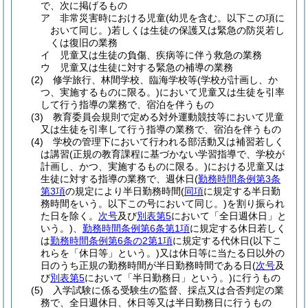
で、次に掲げるもの
ア
非常災害時における児童
(幼児を含む。以下この項に
おいて同じ。)
若しくは生徒の保護又は緊急の防災若し
くは復旧の業務
イ
児童又は生徒の負傷、疾病等に伴う救急の業務
ウ
児童又は生徒に対する緊急の補導の業務
(2)
修学旅行、林間学校、臨海学校等
(学校が計画し、か
つ、実施するものに限る。)
において児童又は生徒を引率
して行う指導の業務で、宿泊を伴うもの
(3)
教育委員会規則で定める対外運動競技等において児童
又は生徒を引率して行う指導の業務で、宿泊を伴うもの
(4)
学校の管理下において行われる部活動又は補習若しく
は講習
(正規の教育課程に基づかない学習指導で、学校が
計画し、かつ、実施するものに限る。)
における児童又は
生徒に対する指導の業務で、週休日
(
勤務時間条例第3条
第3項
の規定により半日勤務時間
(
同項
に規定する半日勤
務時間をいう。以下この号において同じ。)
を割り振られ
た日を除く。
次号
及び
別表第5
において「全日週休日」と
いう。)
、
勤務時間条例第6条第1項
に規定する休日若しく
は
勤務時間条例第6条の2第1項
に規定する代休日
(以下こ
れらを「休日等」という。)
又は休日等に当たる日以外の
日のうち正規の勤務時間が半日勤務時間である日
(
次号
及
び
別表第5
において「半日勤務日」という。)
に行うもの
(5)
入学試験に係る受験生の監督、採点又は合否判定の業
務で、全日週休日、休日等又は半日勤務日に行うもの