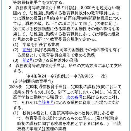
等教員特別手当を支給する。
3
義務教育等教員特別手当の月額は、8,000円を超えない範
囲内で、幼稚園に勤務する教育職員以外の教育職員にあっ
ては職務の級及び号給
(定年前再任用短時間勤務職員につい
ては、職務の級。以下この項において同じ。)
の別に応じ、
次に掲げる校務類型に係る業務の困難性その他の事情を考
慮して、幼稚園に勤務する教育職員にあっては職務の級及
び号給の別に応じて教育委員会規則で定める。
(1)
学級を担任する業務
(2)
前号
に掲げる業務と同等の困難性その他の事情を有す
る業務として教育委員会規則で定める業務
(3)
前2号
に掲げる業務以外の業務
4
義務教育等教員特別手当は、給料の支給方法に準じて支給
する。
(令4条例24・令7条例13・令7条例35・一改)
(定時制通信教育手当)
第25条
定時制通信教育手当は、定時制の課程
(夜間において
授業を行うものに限る。以下この項において同じ。)
を置く
高等学校に勤務する職員で、
次の各号
に掲げるものに対し
て、それぞれ
当該各号
に定める業務に従事した場合に支給
する。
(1)
校長
(本務として当該高等学校の校長の職にある者
で、教育委員会規則で定めるものに限る。)
及び教頭
(定
時制の課程に関する校務を本務とする者に限る。)
当該
校務の掌理又は整理の業務