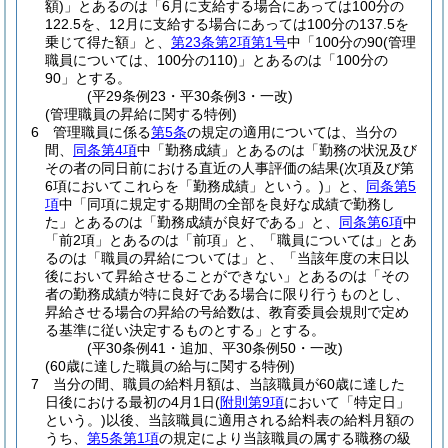
額)
」とあるのは「6月に支給する場合にあっては100分の
122.5を、12月に支給する場合にあっては100分の137.5を
乗じて得た額」と、
第23条第2項第1号
中「100分の90
(管理
職員については、100分の110)
」とあるのは「100分の
90」とする。
(平29条例23・平30条例3・一改)
(管理職員の昇給に関する特例)
6
管理職員に係る
第5条
の規定の適用については、当分の
間、
同条第4項
中「勤務成績」とあるのは「勤務の状況及び
その者の同日前における直近の人事評価の結果
(次項及び第
6項においてこれらを「勤務成績」という。)
」と、
同条第5
項
中「同項に規定する期間の全部を良好な成績で勤務し
た」とあるのは「勤務成績が良好である」と、
同条第6項
中
「前2項」とあるのは「前項」と、「職員については」とあ
るのは「職員の昇給については」と、「当該年度の末日以
後において昇給させることができない」とあるのは「その
者の勤務成績が特に良好である場合に限り行うものとし、
昇給させる場合の昇給の号給数は、教育委員会規則で定め
る基準に従い決定するものとする」とする。
(平30条例41・追加、平30条例50・一改)
(60歳に達した職員の給与に関する特例)
7
当分の間、職員の給料月額は、当該職員が60歳に達した
日後における最初の4月1日
(
附則第9項
において「特定日」
という。)
以後、当該職員に適用される給料表の給料月額の
うち、
第5条第1項
の規定により当該職員の属する職務の級