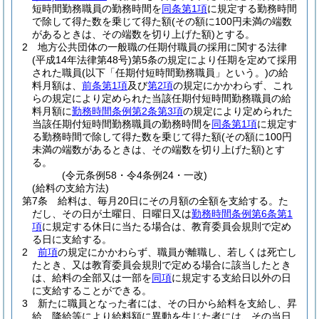
短時間勤務職員の勤務時間を
同条第1項
に規定する勤務時間
で除して得た数を乗じて得た額
(その額に100円未満の端数
があるときは、その端数を切り上げた額)
とする。
2
地方公共団体の一般職の任期付職員の採用に関する法律
(平成14年法律第48号)
第5条の規定により任期を定めて採用
された職員
(以下「任期付短時間勤務職員」という。)
の給
料月額は、
前条第1項
及び
第2項
の規定にかかわらず、これ
らの規定により定められた当該任期付短時間勤務職員の給
料月額に
勤務時間条例第2条第3項
の規定により定められた
当該任期付短時間勤務職員の勤務時間を
同条第1項
に規定す
る勤務時間で除して得た数を乗じて得た額
(その額に100円
未満の端数があるときは、その端数を切り上げた額)
とす
る。
(令元条例58・令4条例24・一改)
(給料の支給方法)
第7条
給料は、毎月20日にその月額の全額を支給する。
た
だし、その日が土曜日、日曜日又は
勤務時間条例第6条第1
項
に規定する休日に当たる場合は、教育委員会規則で定め
る日に支給する。
2
前項
の規定にかかわらず、職員が離職し、若しくは死亡し
たとき、又は教育委員会規則で定める場合に該当したとき
は、給料の全部又は一部を
同項
に規定する支給日以外の日
に支給することができる。
3
新たに職員となった者には、その日から給料を支給し、昇
給、降給等により給料額に異動を生じた者には、その当日