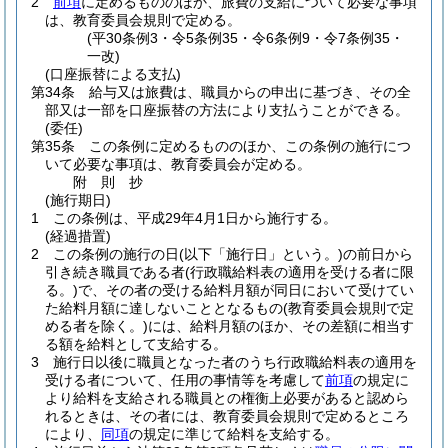
2
前項
に定めるもののほか、旅費の支給について必要な事項
は、教育委員会規則で定める。
(平30条例3・令5条例35・令6条例9・令7条例35・
一改)
(口座振替による支払)
第34条
給与又は旅費は、職員からの申出に基づき、その全
部又は一部を口座振替の方法により支払うことができる。
(委任)
第35条
この条例に定めるもののほか、この条例の施行につ
いて必要な事項は、教育委員会が定める。
附
則
抄
(施行期日)
1
この条例は、平成29年4月1日から施行する。
(経過措置)
2
この条例の施行の日
(以下「施行日」という。)
の前日から
引き続き職員である者
(行政職給料表の適用を受ける者に限
る。)
で、その者の受ける給料月額が同日において受けてい
た給料月額に達しないこととなるもの
(教育委員会規則で定
める者を除く。)
には、給料月額のほか、その差額に相当す
る額を給料として支給する。
3
施行日以後に職員となった者のうち行政職給料表の適用を
受ける者について、任用の事情等を考慮して
前項
の規定に
より給料を支給される職員との権衡上必要があると認めら
れるときは、その者には、教育委員会規則で定めるところ
により、
同項
の規定に準じて給料を支給する。