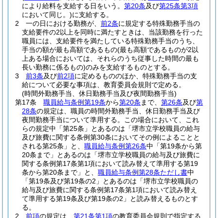
により給料を支給する日をいう。
第20条
及び
第25条第3項
において同じ。)
に支給する。
2
一の日における勤務が、
前2条
に規定する特殊勤務手当の
支給要件の2以上を同時に満たすときは、当該勤務を行った
職員には、支給要件を満たしている特殊勤務手当のうち、
手当の額が最も高額であるもの
(最も高額であるものが2以
上ある場合においては、それらのうち従事した時間の最も
長い勤務に係るもの)
のみを支給するものとする。
3
前3条
及び
前2項
に定めるもののほか、特殊勤務手当の支
給について必要な事項は、教育委員会規則で定める。
(時間外勤務手当、休日勤務手当及び夜間勤務手当)
第17条
職員給与条例第19条
から
第20条
まで、
第26条
及び
第
28条
の規定は、職員の時間外勤務手当、休日勤務手当及び
夜間勤務手当について準用する。
この場合において、これ
らの規定中「第25条」とあるのは「堺市立学校職員の給与
及び旅費に関する条例第30条においてその例によることと
される第25条」と、
職員給与条例第26条
中「第19条から第
20条まで」とあるのは「堺市立学校職員の給与及び旅費に
関する条例第17条第1項において読み替えて準用する第19
条から第20条まで」と、
職員給与条例第28条ただし書
中
「第19条及び第19条の2」とあるのは「堺市立学校職員の
給与及び旅費に関する条例第17条第1項において読み替え
て準用する第19条及び第19条の2」と読み替えるものとす
る。
2
前項
の規定は、
第21条第1項
の教育委員会規則で指定する