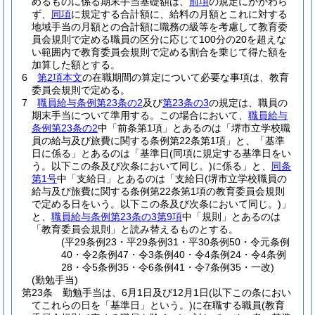
めるものに係る期末手当基礎額は、
前項
の規定にかかわら
ず、
同項
に規定する合計額に、給料の月額とこれに対する
地域手当の月額との合計額に職務の級等を考慮して教育委
員会規則で定める職員の区分に応じて100分の20を超えな
い範囲内で教育委員会規則で定める割合を乗じて得た額を
加算した額とする。
6
第2項本文
の在職期間の算定について必要な事項は、教育
委員会規則で定める。
7
職員給与条例第23条の2
及び
第23条の3
の規定は、職員の
期末手当について準用する。
この場合において、
職員給与
条例第23条の2
中「前条第1項」とあるのは「堺市立学校職
員の給与及び旅費に関する条例第22条第1項」と、「基準
日に係る」とあるのは「基準日
(同項に規定する基準日をい
う。以下この条及び次条において同じ。)
に係る」と、
同条
第1号
中「支給日」とあるのは「支給日
(堺市立学校職員の
給与及び旅費に関する条例第22条第1項の教育委員会規則
で定める日をいう。以下この条及び次条において同じ。)
」
と、
職員給与条例第23条の3第9項
中「規則」とあるのは
「教育委員会規則」と読み替えるものとする。
(平29条例23・平29条例31・平30条例50・令元条例
40・令2条例47・令3条例40・令4条例24・令4条例
28・令5条例35・令6条例41・令7条例35・一改)
(勤勉手当)
第23条
勤勉手当は、6月1日及び12月1日
(以下この条におい
てこれらの日を「基準日」という。)
に在職する職員
(教育