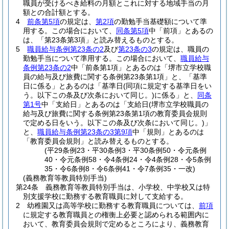
職員が受けるべき給料の月額とこれに対する地域手当の月
額との合計額とする。
4
前条第5項
の規定は、
第2項
の勤勉手当基礎額について準
用する。
この場合において、
同条第5項
中「前項」とあるの
は、「第23条第3項」と読み替えるものとする。
5
職員給与条例第23条の2
及び
第23条の3
の規定は、職員の
勤勉手当について準用する。
この場合において、
職員給与
条例第23条の2
中「前条第1項」とあるのは「堺市立学校職
員の給与及び旅費に関する条例第23条第1項」と、「基準
日に係る」とあるのは「基準日
(同項に規定する基準日をい
う。以下この条及び次条において同じ。)
に係る」と、
同条
第1号
中「支給日」とあるのは「支給日
(堺市立学校職員の
給与及び旅費に関する条例第23条第1項の教育委員会規則
で定める日をいう。以下この条及び次条において同じ。)
」
と、
職員給与条例第23条の3第9項
中「規則」とあるのは
「教育委員会規則」と読み替えるものとする。
(平29条例23・平30条例3・平30条例50・令元条例
40・令元条例58・令4条例24・令4条例28・令5条例
35・令6条例8・令6条例41・令7条例35・一改)
(義務教育等教員特別手当)
第24条
義務教育等教員特別手当は、小学校、中学校又は特
別支援学校に勤務する教育職員に対して支給する。
2
幼稚園又は高等学校に勤務する教育職員については、
前項
に規定する教育職員との権衡上必要と認められる範囲内に
おいて、教育委員会規則で定めるところにより、義務教育