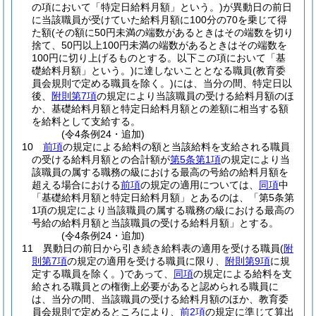
の項において「特定日給料月額」という。)
が異動日の前日
に当該職員が受けていた給料月額に100分の70を乗じて得
た額
(その額に50円未満の端数があるときはその端数を切り
捨て、50円以上100円未満の端数があるときはその端数を
100円に切り上げるものとする。以下この項において「基
礎給料月額」という。)
に達しないこととなる職員
(教育委
員会規則で定める職員を除く。)
には、当分の間、特定日以
後、
附則第7項
の規定により当該職員の受ける給料月額のほ
か、基礎給料月額と特定日給料月額との差額に相当する額
を給料として支給する。
(令4条例24・追加)
10
前項
の規定による給料の額と当該給料を支給される職員
の受ける給料月額との合計額が
第5条第1項
の規定により当
該職員の属する職務の級における最高の号給の給料月額を
超える場合における
前項
の規定の適用については、
同項
中
「基礎給料月額と特定日給料月額」とあるのは、「第5条第
1項の規定により当該職員の属する職務の級における最高の
号給の給料月額と当該職員の受ける給料月額」とする。
(令4条例24・追加)
11
異動日の前日から引き続き給料表の適用を受ける職員
(
附
則第7項
の規定の適用を受ける職員に限り、
附則第9項
に規
定する職員を除く。)
であって、
同項
の規定による給料を支
給される職員との権衡上必要があると認められる職員に
は、当分の間、当該職員の受ける給料月額のほか、教育委
員会規則で定めるところにより、
前2項
の規定に準じて算出