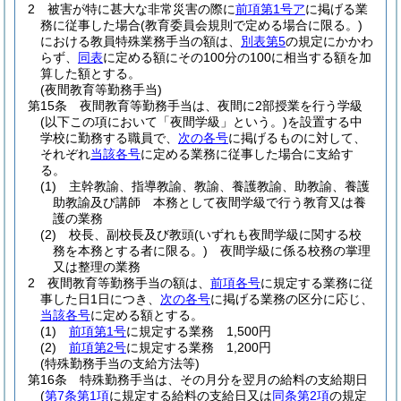
2
被害が特に甚大な非常災害の際に
前項第1号ア
に掲げる業
務に従事した場合
(教育委員会規則で定める場合に限る。)
における教員特殊業務手当の額は、
別表第5
の規定にかかわ
らず、
同表
に定める額にその100分の100に相当する額を加
算した額とする。
(夜間教育等勤務手当)
第15条
夜間教育等勤務手当は、夜間に2部授業を行う学級
(以下この項において「夜間学級」という。)
を設置する中
学校に勤務する職員で、
次の各号
に掲げるものに対して、
それぞれ
当該各号
に定める業務に従事した場合に支給す
る。
(1)
主幹教諭、指導教諭、教諭、養護教諭、助教諭、養護
助教諭及び講師 本務として夜間学級で行う教育又は養
護の業務
(2)
校長、副校長及び教頭
(いずれも夜間学級に関する校
務を本務とする者に限る。)
夜間学級に係る校務の掌理
又は整理の業務
2
夜間教育等勤務手当の額は、
前項各号
に規定する業務に従
事した日1日につき、
次の各号
に掲げる業務の区分に応じ、
当該各号
に定める額とする。
(1)
前項第1号
に規定する業務 1,500円
(2)
前項第2号
に規定する業務 1,200円
(特殊勤務手当の支給方法等)
第16条
特殊勤務手当は、その月分を翌月の給料の支給期日
(
第7条第1項
に規定する給料の支給日又は
同条第2項
の規定