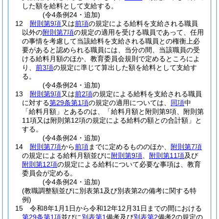
した額を給料として支給する。
(令4条例24・追加)
12
附則第9項
又は
前項
の規定による給料を支給される職員
以外の
附則第7項
の規定の適用を受ける職員であって、任用
の事情を考慮して当該給料を支給される職員との権衡上必
要があると認められる職員には、当分の間、当該職員の受
ける給料月額のほか、教育委員会規則で定めるところによ
り、
前3項
の規定に準じて算出した額を給料として支給す
る。
(令4条例24・追加)
13
附則第9項
又は
前2項
の規定による給料を支給される職員
に対する
第29条第1項
の規定の適用については、
同項
中
「給料月額」とあるのは、「給料月額と附則第9項、附則第
11項又は附則第12項の規定による給料の額との合計額」と
する。
(令4条例24・追加)
14
附則第7項
から
前項
までに定めるもののほか、
附則第7項
の規定による給料月額並びに
附則第9項
、
附則第11項
及び
附則第12項
の規定による給料について必要な事項は、教育
委員会が定める。
(令4条例24・追加)
(教職調整額並びに別表第1及び別表第2の備考に関する特
例)
15
令和8年1月1日から令和12年12月31日までの間における
第29条第1項
並びに
別表第1
備考及び
別表第2
備考2の規定の