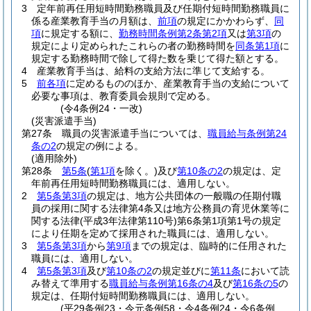
3
定年前再任用短時間勤務職員及び任期付短時間勤務職員に
係る産業教育手当の月額は、
前項
の規定にかかわらず、
同
項
に規定する額に、
勤務時間条例第2条第2項
又は
第3項
の
規定により定められたこれらの者の勤務時間を
同条第1項
に
規定する勤務時間で除して得た数を乗じて得た額とする。
4
産業教育手当は、給料の支給方法に準じて支給する。
5
前各項
に定めるもののほか、産業教育手当の支給について
必要な事項は、教育委員会規則で定める。
(令4条例24・一改)
(災害派遣手当)
第27条
職員の災害派遣手当については、
職員給与条例第24
条の2
の規定の例による。
(適用除外)
第28条
第5条
(
第1項
を除く。)
及び
第10条の2
の規定は、定
年前再任用短時間勤務職員には、適用しない。
2
第5条第3項
の規定は、地方公共団体の一般職の任期付職
員の採用に関する法律第4条又は地方公務員の育児休業等に
関する法律
(平成3年法律第110号)
第6条第1項第1号の規定
により任期を定めて採用された職員には、適用しない。
3
第5条第3項
から
第9項
までの規定は、臨時的に任用された
職員には、適用しない。
4
第5条第3項
及び
第10条の2
の規定並びに
第11条
において読
み替えて準用する
職員給与条例第16条の4
及び
第16条の5
の
規定は、任期付短時間勤務職員には、適用しない。
(平29条例23・令元条例58・令4条例24・令6条例