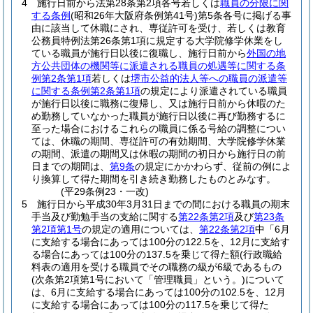
4
施行日前から法第28条第2項各号若しくは
職員の分限に関
する条例
(昭和26年大阪府条例第41号)
第5条各号に掲げる事
由に該当して休職にされ、専従許可を受け、若しくは教育
公務員特例法第26条第1項に規定する大学院修学休業をし
ている職員が施行日以後に復職し、施行日前から
外国の地
方公共団体の機関等に派遣される職員の処遇等に関する条
例第2条第1項
若しくは
堺市公益的法人等への職員の派遣等
に関する条例第2条第1項
の規定により派遣されている職員
が施行日以後に職務に復帰し、又は施行日前から休暇のた
め勤務していなかった職員が施行日以後に再び勤務するに
至った場合におけるこれらの職員に係る号給の調整につい
ては、休職の期間、専従許可の有効期間、大学院修学休業
の期間、派遣の期間又は休暇の期間の初日から施行日の前
日までの期間は、
第9条
の規定にかかわらず、従前の例によ
り換算して得た期間を引き続き勤務したものとみなす。
(平29条例23・一改)
5
施行日から平成30年3月31日までの間における職員の期末
手当及び勤勉手当の支給に関する
第22条第2項
及び
第23条
第2項第1号
の規定の適用については、
第22条第2項
中「6月
に支給する場合にあっては100分の122.5を、12月に支給す
る場合にあっては100分の137.5を乗じて得た額
(行政職給
料表の適用を受ける職員でその職務の級が6級であるもの
(次条第2項第1号において「管理職員」という。)
について
は、6月に支給する場合にあっては100分の102.5を、12月
に支給する場合にあっては100分の117.5を乗じて得た