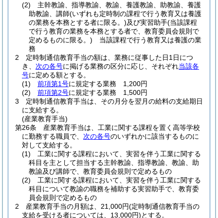
(2)
主幹教諭、指導教諭、教諭、養護教諭、助教諭、養護
助教諭、講師
(いずれも定時制の課程で行う教育又は養護
の業務を本務とする者に限る。)
及び実習助手
(当該課程
で行う教育の業務を本務とする者で、教育委員会規則で
定めるものに限る。)
当該課程で行う教育又は養護の業
務
2
定時制通信教育手当の額は、業務に従事した日1日につ
き、
次の各号
に掲げる業務の区分に応じ、それぞれ
当該各
号
に定める額とする。
(1)
前項第1号
に規定する業務 1,200円
(2)
前項第2号
に規定する業務 1,500円
3
定時制通信教育手当は、その月分を翌月の給料の支給期日
に支給する。
(産業教育手当)
第26条
産業教育手当は、工業に関する課程を置く高等学校
に勤務する職員で、
次の各号
のいずれかに該当するものに
対して支給する。
(1)
工業に関する課程において、実習を伴う工業に関する
科目を主として担当する主幹教諭、指導教諭、教諭、助
教諭及び講師で、教育委員会規則で定めるもの
(2)
工業に関する課程において、実習を伴う工業に関する
科目について教諭の職務を補助する実習助手で、教育委
員会規則で定めるもの
2
産業教育手当の月額は、21,000円
(定時制通信教育手当の
支給を受ける者については、13,000円)
とする。