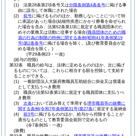
(1)
法第28条第2項各号又は
分限条例第4条各号
に掲げる事
由に該当して休職にされた場合
(2)
前号
に掲げるもののほか、勤務しないことについて特
に承認があった場合
(結核性疾患にかかり療養を命ぜられ
た場合を含み、法第52条第1項に規定する職員団体のた
めその業務又は活動に従事する場合
(
職員団体のための職
員の行為の制限の特例に関する条例
(昭和41年条例第19
号)
第2条各号
に掲げる場合を除く。)
及び教育委員会が定
める場合を除く。)
(平29条例23・一改)
(給与の控除)
第32条
職員の給与は、法律に定めるもののほか、次に掲げ
るものについては、これらに相当する額を控除して支給す
ることができる。
(1)
一般財団法人大阪府教職員互助組合に掛金又は償還金
として支払うべき費用
(2)
職員が法第52条第1項に規定する職員団体に支払うべ
き費用
(3)
次条
において読み替えて準用する
堺市職員等の旅費に
関する条例
(令和7年条例第31号)
第27条
に規定する返納金
(4)
前3号
に掲げるもののほか、給与から控除することが
適当なものとして教育委員会規則で定めるもの
(令7条例35・一改)
(旅費)