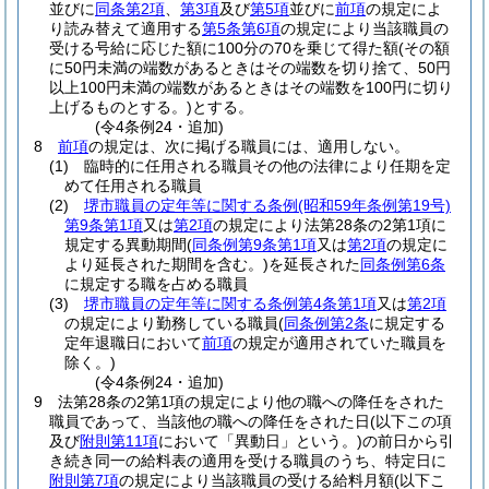
並びに
同条第2項
、
第3項
及び
第5項
並びに
前項
の規定によ
り読み替えて適用する
第5条第6項
の規定により当該職員の
受ける号給に応じた額に100分の70を乗じて得た額
(その額
に50円未満の端数があるときはその端数を切り捨て、50円
以上100円未満の端数があるときはその端数を100円に切り
上げるものとする。)
とする。
(令4条例24・追加)
8
前項
の規定は、次に掲げる職員には、適用しない。
(1)
臨時的に任用される職員その他の法律により任期を定
めて任用される職員
(2)
堺市職員の定年等に関する条例
(昭和59年条例第19号)
第9条第1項
又は
第2項
の規定により法第28条の2第1項に
規定する異動期間
(
同条例第9条第1項
又は
第2項
の規定に
より延長された期間を含む。)
を延長された
同条例第6条
に規定する職を占める職員
(3)
堺市職員の定年等に関する条例第4条第1項
又は
第2項
の規定により勤務している職員
(
同条例第2条
に規定する
定年退職日において
前項
の規定が適用されていた職員を
除く。)
(令4条例24・追加)
9
法第28条の2第1項の規定により他の職への降任をされた
職員であって、当該他の職への降任をされた日
(以下この項
及び
附則第11項
において「異動日」という。)
の前日から引
き続き同一の給料表の適用を受ける職員のうち、特定日に
附則第7項
の規定により当該職員の受ける給料月額
(以下こ