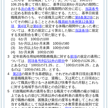
これらを「管理職員」という。)
については、100分の
106.25を乗じて得た額)
に、基準日以前6か月以内の期間に
おける
次の各号
に掲げる在職期間の区分に応じ、
当該各号
に定める割合を乗じて得た額とする。
ただし、基準日前退
職職員等のうち、その退職又は死亡の際に
第8条第2項
にお
いてその例によることとされる
職員給与条例第12条第3
項
、
第4項
又は
第6項
に規定する休職の期間中にあった者に
ついては、本文の規定により算出した額に
当該各項
に規定
する支給割合を乗じて得た額とする。
(1)
6か月 100分の100
(2)
5か月以上6か月未満 100分の80
(3)
3か月以上5か月未満 100分の60
(4)
3か月未満 100分の30
3
定年前再任用短時間勤務職員に対する
前項
の規定の適用に
ついては、
同項各号列記以外の部分
中「100分の126.25」
とあるのは「100分の71.25」と、「100分の106.25」とあ
るのは「100分の61.25」とする。
4
第2項
の期末手当基礎額は、それぞれの基準日現在
(基準日
前退職職員等については、退職し、又は死亡した日現在)
に
おいて職員が受けるべき給料及び扶養手当の月額とこれら
に対する地域手当の月額との合計額とする。
5
行政職給料表の適用を受ける職員でその職務の級が3級以
上であるもの並びに同表以外の各給料表の適用を受ける職
員で職務の複雑、困難及び責任の度等を考慮してこれに相
当する職員として当該各給料表につき教育委員会規則で定