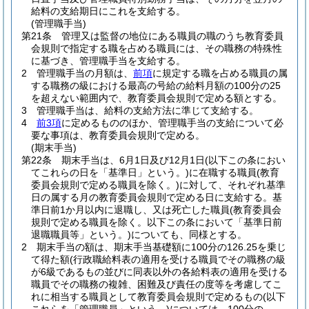
給料の支給期日にこれを支給する。
(管理職手当)
第21条
管理又は監督の地位にある職員の職のうち教育委員
会規則で指定する職を占める職員には、その職務の特殊性
に基づき、管理職手当を支給する。
2
管理職手当の月額は、
前項
に規定する職を占める職員の属
する職務の級における最高の号給の給料月額の100分の25
を超えない範囲内で、教育委員会規則で定める額とする。
3
管理職手当は、給料の支給方法に準じて支給する。
4
前3項
に定めるもののほか、管理職手当の支給について必
要な事項は、教育委員会規則で定める。
(期末手当)
第22条
期末手当は、6月1日及び12月1日
(以下この条におい
てこれらの日を「基準日」という。)
に在職する職員
(教育
委員会規則で定める職員を除く。)
に対して、それぞれ基準
日の属する月の教育委員会規則で定める日に支給する。
基
準日前1か月以内に退職し、又は死亡した職員
(教育委員会
規則で定める職員を除く。以下この条において「基準日前
退職職員等」という。)
についても、同様とする。
2
期末手当の額は、期末手当基礎額に100分の126.25を乗じ
て得た額
(行政職給料表の適用を受ける職員でその職務の級
が6級であるもの並びに同表以外の各給料表の適用を受ける
職員でその職務の複雑、困難及び責任の度等を考慮してこ
れに相当する職員として教育委員会規則で定めるもの
(以下