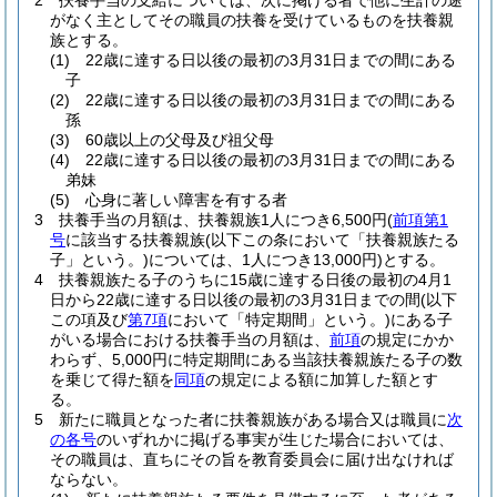
2
扶養手当の支給については、次に掲げる者で他に生計の途
がなく主としてその職員の扶養を受けているものを扶養親
族とする。
(1)
22歳に達する日以後の最初の3月31日までの間にある
子
(2)
22歳に達する日以後の最初の3月31日までの間にある
孫
(3)
60歳以上の父母及び祖父母
(4)
22歳に達する日以後の最初の3月31日までの間にある
弟妹
(5)
心身に著しい障害を有する者
3
扶養手当の月額は、扶養親族1人につき6,500円
(
前項第1
号
に該当する扶養親族
(以下この条において「扶養親族たる
子」という。)
については、1人につき13,000円)
とする。
4
扶養親族たる子のうちに15歳に達する日後の最初の4月1
日から22歳に達する日以後の最初の3月31日までの間
(以下
この項及び
第7項
において「特定期間」という。)
にある子
がいる場合における扶養手当の月額は、
前項
の規定にかか
わらず、5,000円に特定期間にある当該扶養親族たる子の数
を乗じて得た額を
同項
の規定による額に加算した額とす
る。
5
新たに職員となった者に扶養親族がある場合又は職員に
次
の各号
のいずれかに掲げる事実が生じた場合においては、
その職員は、直ちにその旨を教育委員会に届け出なければ
ならない。