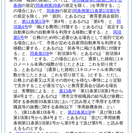
第33条
職員の旅費については、
堺市職員等の旅費に関する
条例
の規定
(
同条例第28条
の規定を除く。)
を準用する。
こ
の場合において、
同条例
の規定
(
同条例第11条第1項第5号
の規定を除く。)
中「規則」とあるのは「教育委員会規則」
と、
第11条第1項
中「第4号」とあるのは「第5号」と、
同
項第4号
中「掲げる費用に付随する」とあるのは「規定する
自動車以外の自動車等を利用する移動に要する」と、
同項
第5号
中「公務のため特に必要がある場合として規則で定め
る場合において、市長が定める自家用自動車等を利用する
移動に要する」とあるのは「前各号に掲げる費用に付随す
る」と、
同条第2項
中「前項第5号」とあるのは「前項第4
号」と、「とする。この場合において、通算した路程に1キ
ロメートル未満の端数が生じたときは、これを切り捨て
る」とあるのは「
(通算した路程に1キロメートル未満の端
数が生じたときは、これを切り捨てる。)
とする。ただし、
公務上の必要又は天災その他やむを得ない事情により定額
で支弁することが適当でないと教育委員会が認める場合
は、実費額による」と、
第13条
中「第11条第1項第1号から
第4号まで」とあるのは「堺市立学校職員の給与及び旅費に
関する条例第33条第1項において読み替えて準用する堺市
職員等の旅費に関する条例
(以下「準用旅費条例」とい
う。)
第11条第1項各号」と、
第22条第1項
中「及び第11条
第1項第1号から第4号まで」とあるのは「並びに準用旅費
条例第11条第1項第1号から第3号まで及び第5号」と読み替
えるものとする。