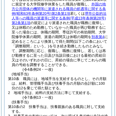
に規定する大学院修学休業をした職員が復職し、
外国の地
方公共団体の機関等に派遣される職員の処遇等に関する条
例
(昭和63年条例第20号)
第2条第1項
若しくは
堺市公益的法
人等への職員の派遣等に関する条例
(平成13年条例第28号)
第2条第1項
の規定により派遣された職員が職務に復帰し、
又は休暇のため勤務していなかった職員が再び勤務するに
至った場合には、休職の期間、専従許可の有効期間、大学
院修学休業の期間、派遣の期間又は休暇の期間を
別表第4
に
定めるところにより換算して得た期間
(以下この条において
「調整期間」という。)
を引き続き勤務したものとみなし
て、調整期間に応じ、復職し、職務に復帰し、若しくは再
び勤務するに至った日及び当該日後における最初の昇給日
又はそのいずれかの日に、昇給の場合に準じてこれらの職
員の号給を調整することができる。
(令4条例24・一改)
(地域手当)
第10条
職員には、地域手当を支給するものとし、その月額
は、給料、管理職手当及び扶養手当の月額の合計額に100
分の12を乗じて得た額とする。
2
地域手当は、給料の支給方法に準じて支給する。
(令7条例13・一改)
(扶養手当)
第10条の2
扶養手当は、扶養親族のある職員に対して支給
する。