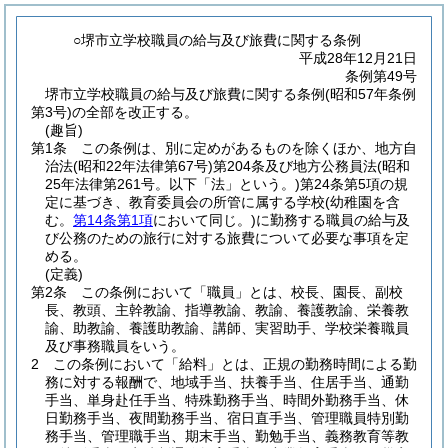
○堺市立学校職員の給与及び旅費に関する条例
平成28年12月21日
条例第49号
堺市立学校職員の給与及び旅費に関する条例(昭和57年条例
第3号)の全部を改正する。
(趣旨)
第1条
この条例は、別に定めがあるものを除くほか、地方自
治法
(昭和22年法律第67号)
第204条及び地方公務員法
(昭和
25年法律第261号。以下「法」という。)
第24条第5項の規
定に基づき、教育委員会の所管に属する学校
(幼稚園を含
む。
第14条第1項
において同じ。)
に勤務する職員の給与及
び公務のための旅行に対する旅費について必要な事項を定
める。
(定義)
第2条
この条例において「職員」とは、校長、園長、副校
長、教頭、主幹教諭、指導教諭、教諭、養護教諭、栄養教
諭、助教諭、養護助教諭、講師、実習助手、学校栄養職員
及び事務職員をいう。
2
この条例において「給料」とは、正規の勤務時間による勤
務に対する報酬で、地域手当、扶養手当、住居手当、通勤
手当、単身赴任手当、特殊勤務手当、時間外勤務手当、休
日勤務手当、夜間勤務手当、宿日直手当、管理職員特別勤
務手当、管理職手当、期末手当、勤勉手当、義務教育等教