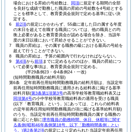
場合における昇給の号給数は、
同項
に規定する期間の全部
を良好な成績で勤務した職員の昇給の号給数を4号給とする
ことを標準として、教育委員会規則で定める基準に従い決
定する。
6
前2項
の規定にかかわらず、55歳に達した日の属する年度
の末日を超えて在職する職員については、他の職員との均
衡上必要があると教育委員会が認める場合を除き、当該年
度の末日以後において昇給させることができない。
7
職員の昇給は、その属する職務の級における最高の号給を
超えて行うことができない。
8
職員の昇給は、予算の範囲内で行わなければならない。
9
第4項
から
前項
までに定めるもののほか、職員の昇給につ
いて必要な事項は、教育委員会規則で定める。
(平29条例23・令4条例24・一改)
(短時間勤務職員の給料月額)
第6条
定年前再任用短時間勤務職員の給料月額は、当該定年
前再任用短時間勤務職員に適用される給料表に掲げる基準
給料月額
(
第3条第1項第3号
の高等学校等教育職給料表又は
同項第4号
の小中学校等教育職給料表の適用を受ける職員
(以下「教育職員」という。)
にあっては、これらの給料表
の定年前再任用短時間勤務職員の項に掲げる基準給料月額)
のうち、当該定年前再任用短時間勤務職員の属する職務の
級に応じた額に
堺市職員の勤務時間、休日、休暇等に関す
る条例
(昭和46年条例第18号。以下「勤務時間条例」とい
う。)
第2条第2項
の規定により定められた当該定年前再任用