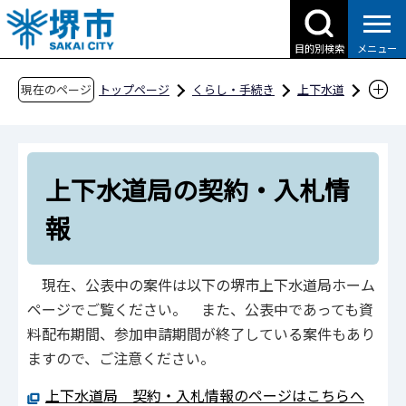
こ
の
目的別検索
メニュー
ペ
ー
現在のページ
トップページ
くらし・手続き
上下水道
ジ
上下水道局の契約・入札情報
の
先
上下水道局の契約・入札情
頭
で
報
す
現在、公表中の案件は以下の堺市上下水道局ホーム
ページでご覧ください。 また、公表中であっても資
料配布期間、参加申請期間が終了している案件もあり
ますので、ご注意ください。
上下水道局 契約・入札情報のページはこちらへ