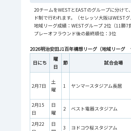
20チームをWESTとEASTのグループに分
ド制で行われます。（セレッソ大阪はWESTグ
地域リーグ成績：WESTグループ 2位（11勝7
プレーオフラウンド後の最終順位：3位
2026明治安田J1百年構想リーグ（地域リーグ
曜
日にち
節
試合会場
日
土
2月7日
1
ヤンマースタジアム長居
曜
2月15
日
2
ベスト電器スタジアム
日
曜
2月22
日
3
ヨドコウ桜スタジアム