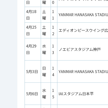
日
曜
0
4月18
土
1
YANMAR HANASAKA STADI
日
曜
1
4月25
土
1
エディオンピースウイング
日
曜
2
4月29
水
1
ノエビアスタジアム神戸
日
曜
3
日
1
5月3日
YANMAR HANASAKA STADI
曜
4
水
1
5月6日
IAIスタジアム日本平
曜
5