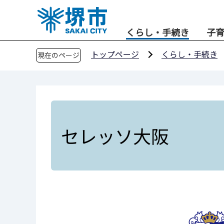
こ
の
くらし・手続き
子
ペ
ー
トップページ
くらし・手続き
現在のページ
ジ
の
先
頭
で
す
セレッソ大阪