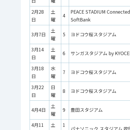
日
曜
2月28
土
PEACE STADIUM Connected
4
日
曜
SoftBank
土
3月7日
5
ヨドコウ桜スタジアム
曜
3月14
土
6
サンガスタジアム by KYOCE
日
曜
3月18
水
7
ヨドコウ桜スタジアム
日
曜
3月22
日
8
ヨドコウ桜スタジアム
日
曜
土
4月4日
9
豊田スタジアム
曜
4月11
土
1
パナソニック スタジアム 吹