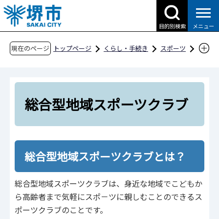
こ
の
目的別検索
メニュー
ペ
ー
現在のページ
トップページ
くらし・手続き
スポーツ
ジ
スポーツをする
総合型地域スポーツクラブ
の
先
頭
総合型地域スポーツクラブ
で
す
総合型地域スポーツクラブとは？
総合型地域スポーツクラブは、身近な地域でこどもか
ら高齢者まで気軽にスポ－ツに親しむことのできるス
ポーツクラブのことです。