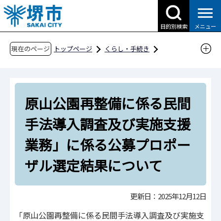
こ
の
目的別検索
メニュー
ペ
ー
現在のページ
トップページ
くらし・手続き
ジ
公園・みどり
計画・事業・統計資料
の
事業
原山公園
先
原山公園再整備に係る民間手法導入調査及び実
原山公園再整備に係る民間
頭
施支援業務」に係る公募プロポーザル選定結果
で
手法導入調査及び実施支援
す
について
業務」に係る公募プロポー
ザル選定結果について
更新日：2025年12月12日
「原山公園再整備に係る民間手法導入調査及び実施支