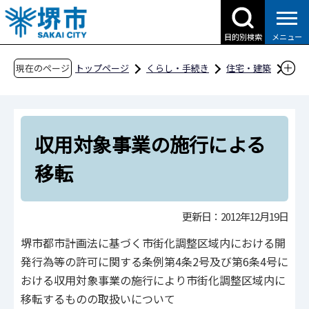
こ
の
目的別検索
メニュー
ペ
ー
現在のページ
トップページ
くらし・手続き
住宅・建築
ジ
建築
開発指導・建築指導
開発指導行政
の
市街化調整区域における開発行為等の基準
先
収用対象事業の施行による移転
収用対象事業の施行による
頭
で
移転
す
更新日：2012年12月19日
堺市都市計画法に基づく市街化調整区域内における開
発行為等の許可に関する条例第4条2号及び第6条4号に
おける収用対象事業の施行により市街化調整区域内に
移転するものの取扱いについて