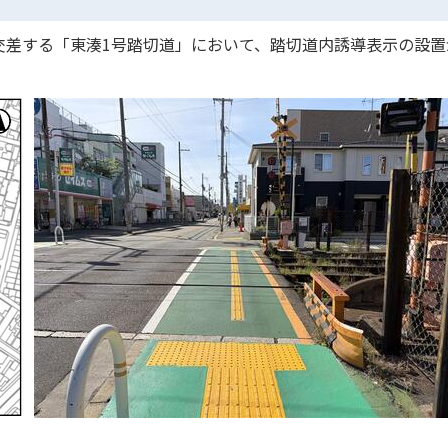
交差する「東湊1号踏切道」において、踏切道内誘導表示の設置