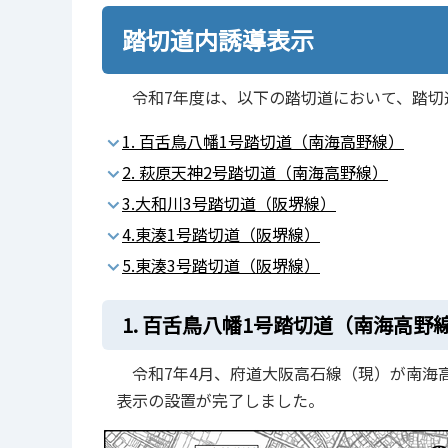
踏切道内誘導表示
令和7年度は、以下の踏切道において、踏切
1. 百舌鳥八幡1号踏切道（南海高野線）
2. 萩原天神2号踏切道（南海高野線）
3.大和川3号踏切道（阪堺線）
4.東湊1号踏切道（阪堺線）
5.東湊3号踏切道（阪堺線）
1. 百舌鳥八幡1号踏切道（南海高野
令和7年4月、府道大阪高石線（現）が南海
表示の設置が完了しました。