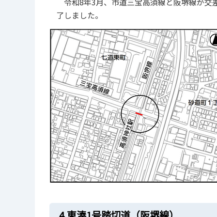
令和8年3月、市道三宝高須線と阪堺線が交
了しました。
4.東湊1号踏切道（阪堺線）