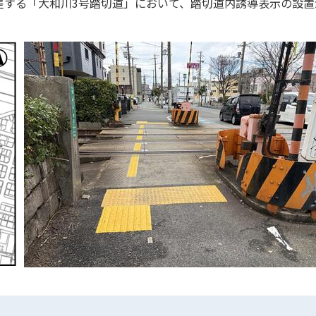
差する「大和川3号踏切道」において、踏切道内誘導表示の設置