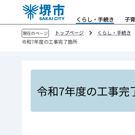
こ
の
くらし・手続き
子
ペ
ー
トップページ
くらし・手続き
現在のページ
ジ
令和7年度の工事完了箇所
の
先
頭
で
す
令和7年度の工事完