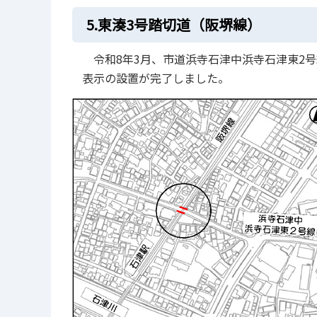
5.東湊3号踏切道（阪堺線）
令和8年3月、市道浜寺石津中浜寺石津東2号
表示の設置が完了しました。