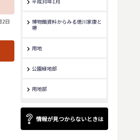
平成30年1月
月2日
博物館資料からみる徳川家康と
堺
用地
公園緑地部
用地部
情報が見つからないときは