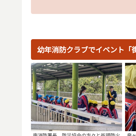
幼年消防クラブでイベント「
南消防署長、防災協会の方々と街頭防火
泉