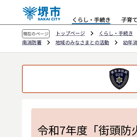
こ
の
くらし・手続き
子育
ペ
ー
トップページ
くらし・手続き
現在のページ
ジ
南消防署
地域のみなさまとの活動
幼年
の
先
頭
で
す
令和7年度「街頭防