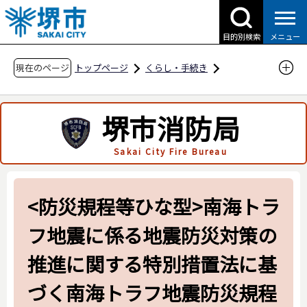
こ
の
目的別検索
メニュー
ペ
ー
現在のページ
トップページ
くらし・手続き
ジ
防災・災害・消防
消防関連
の
申請・届出用紙
堺市消防局
先
石油コンビナート等災害防止法関係
頭
Sakai City Fire Bureau
で
<防災規程等ひな型>南海トラフ地震に係る地震
す
防災対策の推進に関する特別措置法に基づく南
海トラフ地震防災規程【消防計画・防災規程・
<防災規程等ひな型>南海トラ
危害予防規程】
フ地震に係る地震防災対策の
推進に関する特別措置法に基
づく南海トラフ地震防災規程