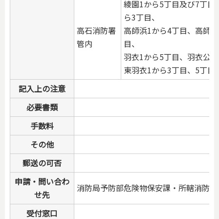
綾園1から5丁目及び7丁目
ら3丁目、
高石消防署
高師浜1から4丁目、高師浜
管内
目、
羽衣1から5丁目、羽衣公
東羽衣1から3丁目、5丁目
記入上の注意
必要書類
手数料
その他
郵送の可否
申請・問い合わ
消防局予防部危険物保安課・所轄消防署
せ先
受付窓口