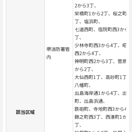
2から3丁、
栄橋町1から2丁、桜之町西
丁、塩浜町、
七道西町、宿院町西3から4
丁、
少林寺町西3から4丁、昭和
堺消防署管
西2から4丁、
内
神明町西2から3丁、菅原通
から2丁、
大仙西町1丁、高砂町1丁
八幡町、
出島海岸通1から4丁、出島
町、出島浜通、
鉄砲町、寺地町西3から4丁
該当区域
錦之町西3丁、西湊町1から
丁、