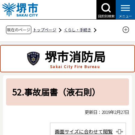
こ
の
目的別検索
メニュー
ペ
ー
現在のページ
トップページ
くらし・手続き
ジ
防災・災害・消防
消防関連
の
申請・届出用紙
高圧ガス保安法関係
堺市消防局
先
液化石油ガス保安規則関係
頭
Sakai City Fire Bureau
で
52.事故届書（液石則）
す
52.事故届書（液石則）
更新日：2019年2月27日
画面サイズに合わせて閲覧