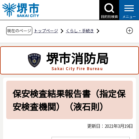
こ
の
目的別検索
メニュー
ペ
ー
現在のページ
トップページ
くらし・手続き
ジ
防災・災害・消防
消防関連
の
申請・届出用紙
高圧ガス保安法関係
堺市消防局
先
液化石油ガス保安規則関係
頭
Sakai City Fire Bureau
で
保安検査結果報告書（指定保安検査機関）（液
す
石則）
保安検査結果報告書（指定保
安検査機関）（液石則）
更新日：2021年3月19日