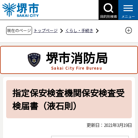
こ
の
目的別検索
メニュー
ペ
ー
現在のページ
トップページ
くらし・手続き
ジ
防災・災害・消防
消防関連
の
申請・届出用紙
高圧ガス保安法関係
堺市消防局
先
液化石油ガス保安規則関係
頭
Sakai City Fire Bureau
で
指定保安検査機関保安検査受検届書（液石則）
す
指定保安検査機関保安検査受
検届書（液石則）
更新日：2021年3月19日