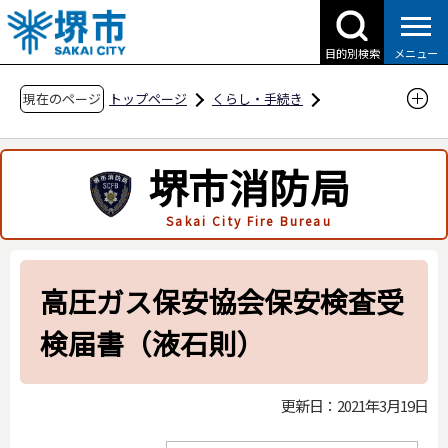
こ
の
目的別検索
メニュー
ペ
ー
現在のページ
トップページ
くらし・手続き
ジ
防災・災害・消防
消防関連
の
申請・届出用紙
高圧ガス保安法関係
堺市消防局
先
液化石油ガス保安規則関係
頭
Sakai City Fire Bureau
で
高圧ガス保安協会保安検査受検届書（液石則）
す
高圧ガス保安協会保安検査受
検届書（液石則）
更新日：2021年3月19日