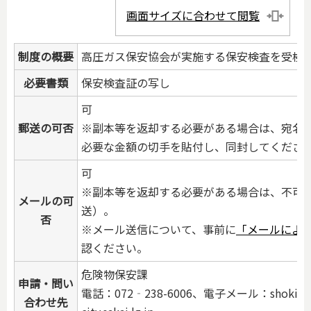
画面サイズに合わせて閲覧
制度の概要
高圧ガス保安協会が実施する保安検査を受検
必要書類
保安検査証の写し
可
郵送の可否
※副本等を返却する必要がある場合は、宛名
必要な金額の切手を貼付し、同封してくださ
可
※副本等を返却する必要がある場合は、不可
メールの可
送）。
否
※メール送信について、事前に
「メールによ
認ください。
危険物保安課
申請・問い
電話：072‐238-6006、電子メール：shok
合わせ先