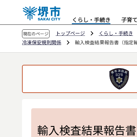
こ
の
くらし・手続き
子育
ペ
ー
トップページ
くらし・手続き
現在のページ
ジ
冷凍保安規則関係
輸入検査結果報告書（指定
の
先
頭
で
す
輸入検査結果報告書