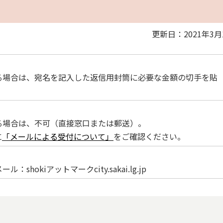
更新日：2021年3月
る場合は、宛名を記入した返信用封筒に必要な金額の切手を貼
る場合は、不可（直接窓口または郵送）。
に
「メールによる受付について」
をご確認ください。
ル：shokiアットマークcity.sakai.lg.jp