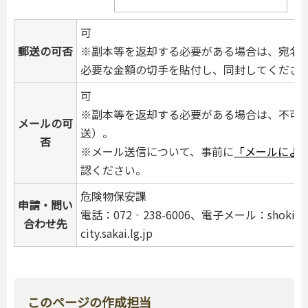
可
郵送の可否
※副本等を返却する必要がある場合は、宛名
必要な金額の切手を貼付し、同封してくださ
可
※副本等を返却する必要がある場合は、不可
メールの可
送）。
否
※メール送信について、事前に
「メールによ
認ください。
危険物保安課
申請・問い
電話：072‐238-6006、電子メール：shok
合わせ先
city.sakai.lg.jp
このページの作成担当