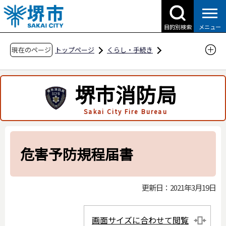
こ
の
目的別検索
メニュー
ペ
ー
現在のページ
トップページ
くらし・手続き
ジ
防災・災害・消防
消防関連
の
申請・届出用紙
高圧ガス保安法関係
堺市消防局
先
冷凍保安規則関係
危害予防規程届書
頭
Sakai City Fire Bureau
で
す
危害予防規程届書
更新日：2021年3月19日
画面サイズに合わせて閲覧