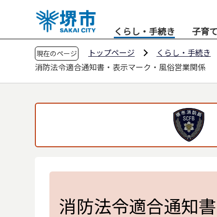
こ
の
くらし・手続き
子育
ペ
ー
トップページ
くらし・手続き
現在のページ
ジ
消防法令適合通知書・表示マーク・風俗営業関係
の
先
頭
で
す
消防法令適合通知書