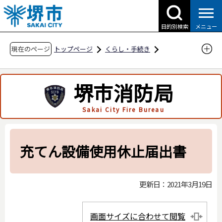
こ
の
目的別検索
メニュー
ペ
ー
現在のページ
トップページ
くらし・手続き
ジ
防災・災害・消防
消防関連
の
申請・届出用紙
堺市消防局
先
液化石油ガスの保安の確保及び取引の適正化に
頭
Sakai City Fire Bureau
関する法律関係
で
す
堺市液化石油ガスの保安の確保及び取引の適正
化に関する法律施行細則関係
充てん設備使用休止届出書
充てん設備使用休止届出書
更新日：2021年3月19日
画面サイズに合わせて閲覧