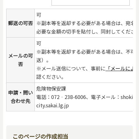
可
郵送の可否
※副本等を返却する必要がある場合は、宛名
必要な金額の切手を貼付し、同封してくださ
可
※副本等を返却する必要がある場合は、不可
メールの可
送）。
否
※メール送信について、事前に
「メールによ
認ください。
危険物保安課
申請・問い
電話：072‐238-6006、電子メール：shok
合わせ先
city.sakai.lg.jp
このページの作成担当