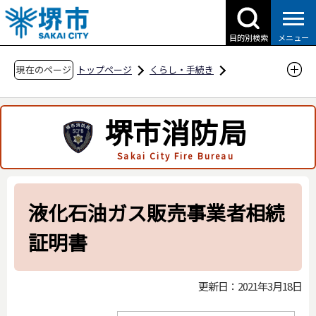
こ
の
目的別検索
メニュー
ペ
ー
現在のページ
トップページ
くらし・手続き
ジ
防災・災害・消防
消防関連
の
申請・届出用紙
堺市消防局
先
液化石油ガスの保安の確保及び取引の適正化に
頭
Sakai City Fire Bureau
関する法律関係
で
す
液化石油ガスの保安の確保及び取引の適正化に
関する法律関係
液化石油ガス販売事業者相続
液化石油ガス販売事業者相続証明書
証明書
更新日：2021年3月18日