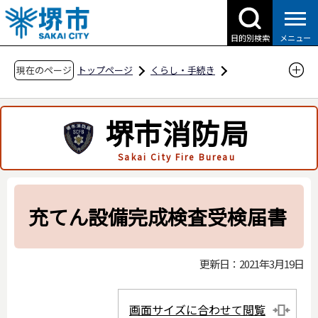
こ
の
目的別検索
メニュー
ペ
ー
現在のページ
トップページ
くらし・手続き
ジ
防災・災害・消防
消防関連
の
申請・届出用紙
堺市消防局
先
液化石油ガスの保安の確保及び取引の適正化に
頭
Sakai City Fire Bureau
関する法律関係
で
す
液化石油ガスの保安の確保及び取引の適正化に
関する法律関係
充てん設備完成検査受検届書
充てん設備完成検査受検届書
更新日：2021年3月19日
画面サイズに合わせて閲覧