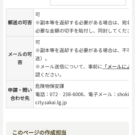
可
郵送の可否
※副本等を返却する必要がある場合は、宛名
必要な金額の切手を貼付し、同封してくださ
可
※副本等を返却する必要がある場合は、不可
メールの可
送）。
否
※メール送信について、事前に
「メールによ
認ください。
危険物保安課
申請・問い
電話：072‐238-6006、電子メール：shok
合わせ先
city.sakai.lg.jp
このページの作成担当