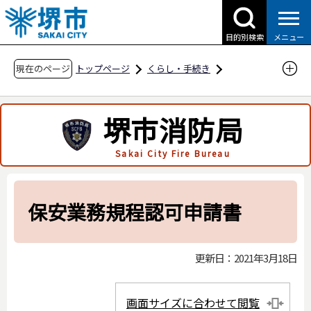
こ
の
目的別検索
メニュー
ペ
ー
現在のページ
トップページ
くらし・手続き
ジ
防災・災害・消防
消防関連
の
申請・届出用紙
堺市消防局
先
液化石油ガスの保安の確保及び取引の適正化に
頭
Sakai City Fire Bureau
関する法律関係
で
す
液化石油ガスの保安の確保及び取引の適正化に
関する法律関係
保安業務規程認可申請書
保安業務規程認可申請書
更新日：2021年3月18日
画面サイズに合わせて閲覧