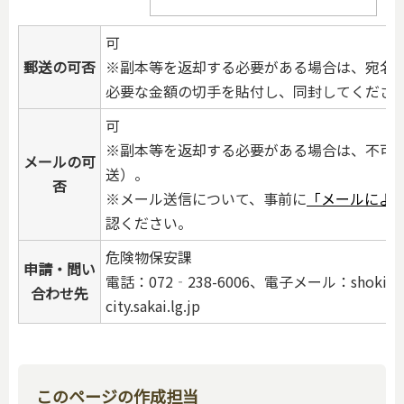
可
郵送の可否
※副本等を返却する必要がある場合は、宛名
必要な金額の切手を貼付し、同封してくださ
可
※副本等を返却する必要がある場合は、不可
メールの可
送）。
否
※メール送信について、事前に
「メールによ
認ください。
危険物保安課
申請・問い
電話：072‐238-6006、電子メール：shok
合わせ先
city.sakai.lg.jp
このページの作成担当