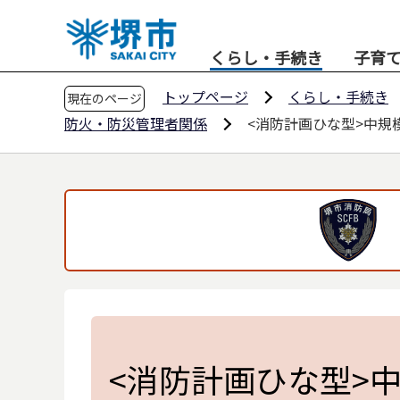
こ
の
くらし・手続き
子育
ペ
ー
トップページ
くらし・手続き
現在のページ
ジ
防火・防災管理者関係
<消防計画ひな型>中規
の
先
頭
で
す
<消防計画ひな型>