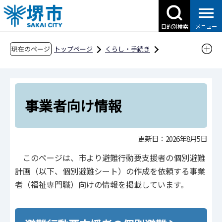
こ
の
目的別検索
メニュー
ペ
ー
現在のページ
トップページ
くらし・手続き
ジ
防災・災害・消防
行政の取り組み（公助）
の
要配慮者（避難行動要支援者）対策
先
事業者向け情報
頭
事業者向け情報
で
す
更新日：2026年8月5日
このページは、市より避難行動要支援者の個別避難
計画（以下、個別避難シート）の作成を依頼する事業
者（福祉専門職）向けの情報を掲載しています。