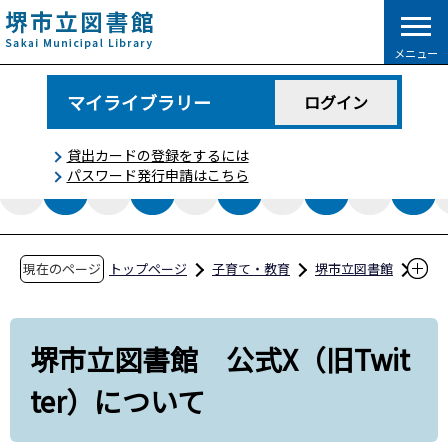
こ
の
メニュー
ペ
ー
マイライブラリー
ログイン
ジ
の
貸出カードの登録をするには
先
パスワード発行申請はこちら
頭
で
す
現在のページ
トップページ
子育て・教育
堺市立図書館
図書館からのお知らせ
堺市立図書館 公式X（旧Twitter）について
堺市立図書館 公式X（旧Twit
ter）について