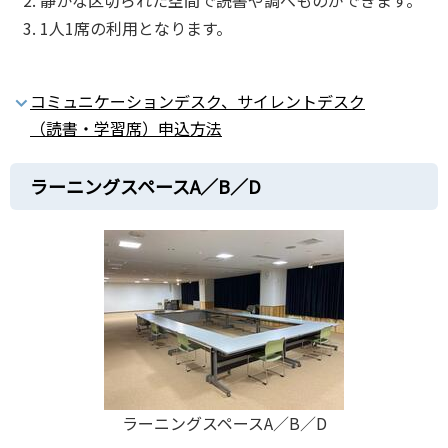
1⼈1席の利⽤となります。
コミュニケーションデスク、サイレントデスク
（読書‧学習席）申込⽅法
ラーニングスペースA／B／D
ラーニングスペースA／B／D