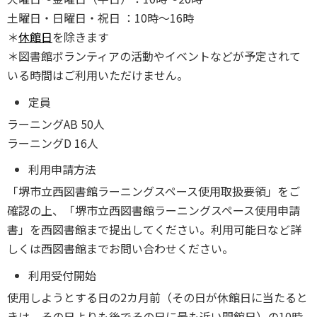
⼟曜⽇‧⽇曜⽇‧祝⽇ ：10時～16時
＊
休館⽇
を除きます
＊図書館ボランティアの活動やイベントなどが予定されて
いる時間はご利⽤いただけません。
定員
ラーニングAB 50⼈
ラーニングD 16⼈
利⽤申請⽅法
「堺市⽴⻄図書館ラーニングスペース使⽤取扱要領」をご
確認の上、「堺市⽴⻄図書館ラーニングスペース使⽤申請
書」を⻄図書館まで提出してください。利⽤可能⽇など詳
しくは⻄図書館までお問い合わせください。
利⽤受付開始
使⽤しようとする⽇の2カ⽉前（その⽇が休館⽇に当たると
きは、その⽇よりも後でその⽇に最も近い開館⽇）の10時