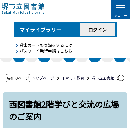
こ
の
メニュー
ペ
ー
マイライブラリー
ログイン
ジ
の
貸出カードの登録をするには
先
パスワード発行申請はこちら
頭
で
す
現在のページ
トップページ
子育て・教育
堺市立図書館
図書館からのお知らせ
西図書館2階学びと交流の広場のご案内
西図書館2階学びと交流の広場
のご案内