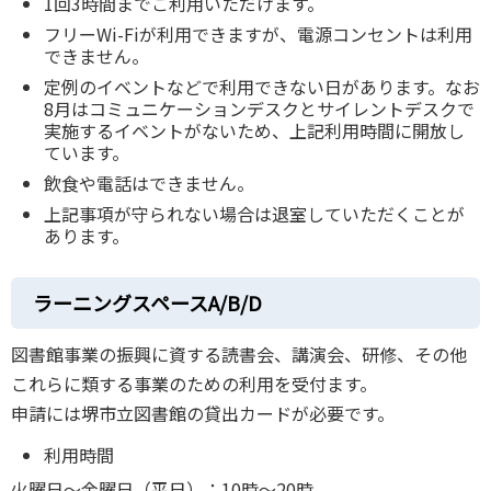
1回3時間までご利⽤いただけます。
フリーWi-Fiが利⽤できますが、電源コンセントは利⽤
できません。
定例のイベントなどで利⽤できない⽇があります。なお
8月はコミュニケーションデスクとサイレントデスクで
実施するイベントがないため、上記利用時間に開放し
ています。
飲⾷や電話はできません。
上記事項が守られない場合は退室していただくことが
あります。
ラーニングスペースA/B/D
図書館事業の振興に資する読書会、講演会、研修、その他
これらに類する事業のための利⽤を受付ます。
申請には堺市⽴図書館の貸出カードが必要です。
利用時間
⽕曜⽇〜⾦曜⽇（平⽇）：10時～20時