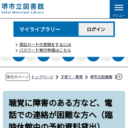
こ
の
メニュー
ペ
ー
マイライブラリー
ログイン
ジ
の
貸出カードの登録をするには
先
パスワード発行申請はこちら
頭
で
す
現在のページ
トップページ
子育て・教育
堺市立図書館
図書館からのお知らせ
聴覚に障害のある方など、電話での連絡が困難
聴覚に障害のある方など、電
な方へ（臨時休館中の予約資料貸出）
話での連絡が困難な方へ（臨
時休館中の予約資料貸出）