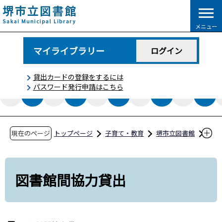
こ
の
メニュー
ペ
ー
マイライブラリー
ログイン
ジ
の
貸出カードの登録をするには
先
パスワード発行申請はこちら
頭
で
す
現在のページ
トップページ
子育て・教育
堺市立図書館
図書館間協力貸出
図書館間協力貸出