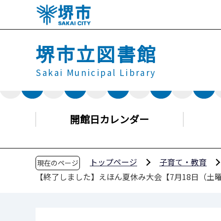
こ
の
ペ
堺市立図書館
ー
ジ
Sakai Municipal Library
の
先
頭
で
開館日カレンダー
す
トップページ
子育て・教育
現在のページ
【終了しました】えほん夏休み大会【7月18日（土