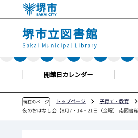
こ
の
ペ
堺市立図書館
ー
ジ
Sakai Municipal Library
の
先
頭
で
開館日カレンダー
す
トップページ
子育て・教育
現在のページ
夜のおはなし会【8月7・14・21日（金曜） 南図書