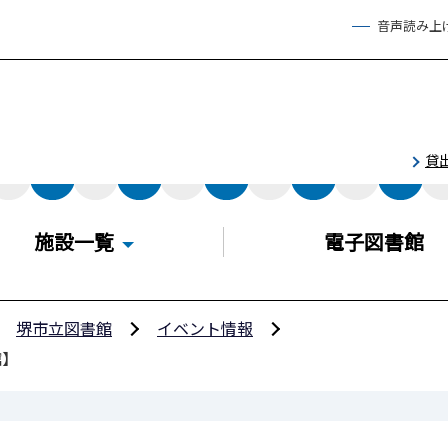
音声読み上
貸
施設一覧
電子図書館
堺市立図書館
イベント情報
館】