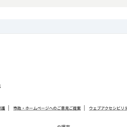
1
保護
市政・ホームページへのご意見ご提案
ウェブアクセシビリ
©堺市