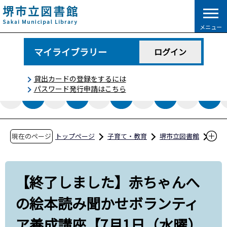
こ
の
メニュー
ペ
ー
マイライブラリー
ログイン
ジ
の
貸出カードの登録をするには
先
パスワード発行申請はこちら
頭
で
す
現在のページ
トップページ
子育て・教育
堺市立図書館
イベント情報
【終了しました】赤ちゃんへの絵本読み聞かせ
【終了しました】赤ちゃんへ
ボランティア養成講座【7月1日（水曜）中央図
の絵本読み聞かせボランティ
書館】
ア養成講座【7月1日（水曜）