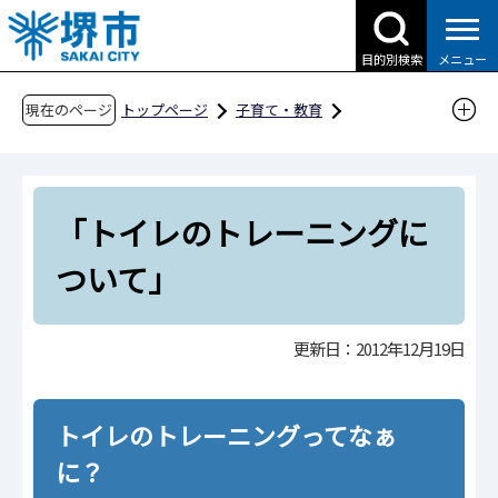
こ
の
目的別検索
メニュー
ペ
ー
現在のページ
トップページ
子育て・教育
ジ
子育て支援情報（さかい☆HUGはぐネット）
の
相談したい
先
子どもの健康・子育てに関する相談
「トイレのトレーニングに
頭
で
4・5歳児発達相談
ついて」
す
子育て悩み相談室 ～発達相談でよくきく悩みご
と～
更新日：2012年12月19日
「トイレのトレーニングについて」
トイレのトレーニングってなぁ
に？