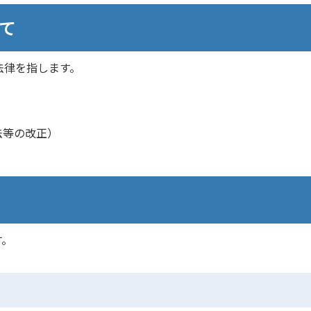
て
法律を指します。
法等の改正）
す。