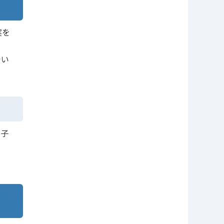
実を
でい
や子