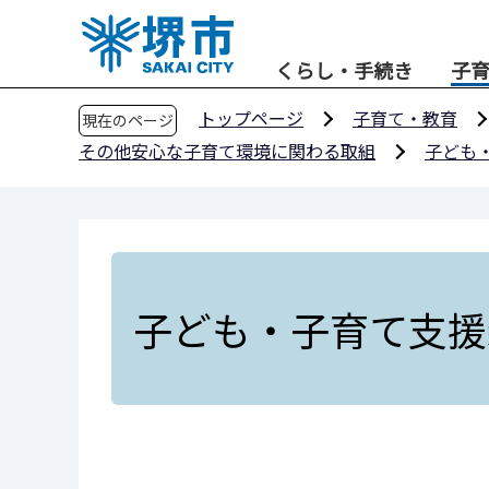
こ
の
くらし・手続き
子
ペ
ー
トップページ
子育て・教育
現在のページ
ジ
その他安心な子育て環境に関わる取組
子ども
の
先
頭
で
す
子ども・子育て支援