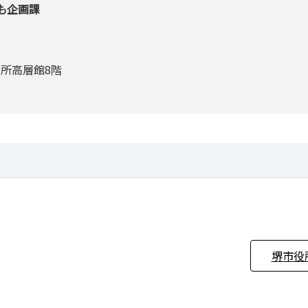
も企画課
役所高層館8階
堺市役