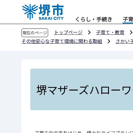
こ
の
くらし・手続き
子
ペ
ー
トップページ
子育て・教育
現在のページ
ジ
その他安心な子育て環境に関わる取組
さかい
の
先
頭
で
す
堺マザーズハローワ
子育て中の方をはじめ、様々なライフプラン