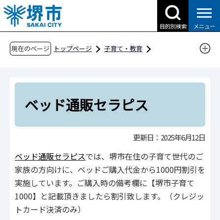
こ
の
目的別検索
メニュー
ペ
ー
現在のページ
トップページ
子育て・教育
ジ
子育て支援情報（さかい☆HUGはぐネット）
の
その他安心な子育て環境に関わる取組
先
さかい子育て応援団
西区
頭
ベッド通販セラピス
で
ベッド通販セラピス
す
更新日：2025年6月12日
ベッ
ド通販セラピス
では、堺市在住の子育て世代のご
家族の方向けに、ベッドご購入代金から1000円割引を
実施しています。ご購入時の備考欄に【堺市子育て
1000】と記載頂きましたら割引致します。（クレジッ
トカード決済のみ）