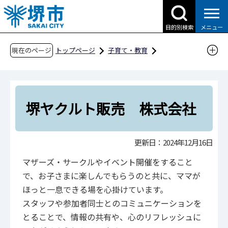
こ
の
目的別検索
メニュー
ペ
ー
現在のページ
トップページ
子育て・教育
ジ
子育て支援情報（さかい☆HUGはぐネット）
の
その他安心な子育て環境に関わる取組
先
さかい子育て応援団
西区
頭
堺ヤクルト販売 株式会社
で
堺ヤクルト販売 株式会社
す
更新日：2024年12月16日
マザーズ・サークルやイベント開催をすること
で、お子さまに楽しんでもらうのと共に、ママが
ほっと一息できる場を心掛けています。
スタッフや参加者同士とのコミュニケーションを
とることで、情報の共有や、心のリフレッシュに