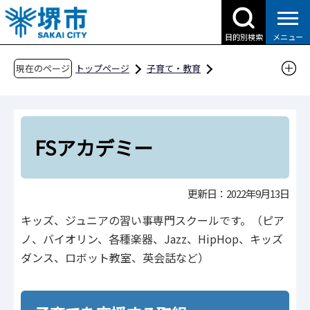
こ
の
目的別検索
メニュー
ペ
ー
現在のページ
トップページ
子育て・教育
ジ
子育て支援情報（さかい☆HUGはぐネット）
の
その他安心な子育て環境に関わる取組
先
さかい子育て応援団
西区
FSアカデミー
頭
FSアカデミー
で
す
更新日：2022年9月13日
キッズ、ジュニアの習い事専門スクールです。（ピア
ノ、バイオリン、各種楽器、Jazz、HipHop、キッズ
ダンス、ロボット教室、英会話など）