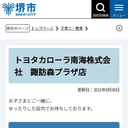
こ
の
目的別検索
メニュー
ペ
ー
現在のページ
トップページ
子育て・教育
ジ
子育て支援情報（さかい☆HUGはぐネット）
の
その他安心な子育て環境に関わる取組
先
さかい子育て応援団
西区
トヨタカローラ南海株式会
頭
で
トヨタカローラ南海株式会社 諏訪森プラザ店
社 諏訪森プラザ店
す
更新日：2021年9月30日
お子さまとご一緒に。
ゆったりした店内でお待ちしております。