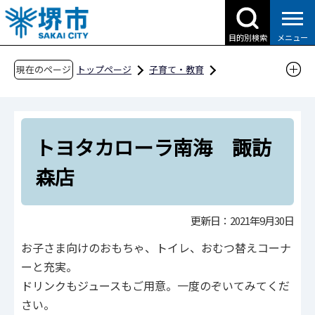
こ
の
目的別検索
メニュー
ペ
ー
現在のページ
トップページ
子育て・教育
ジ
子育て支援情報（さかい☆HUGはぐネット）
の
その他安心な子育て環境に関わる取組
先
さかい子育て応援団
西区
トヨタカローラ南海 諏訪
頭
で
トヨタカローラ南海 諏訪森店
森店
す
更新日：2021年9月30日
お子さま向けのおもちゃ、トイレ、おむつ替えコーナ
ーと充実。
ドリンクもジュースもご用意。一度のぞいてみてくだ
さい。