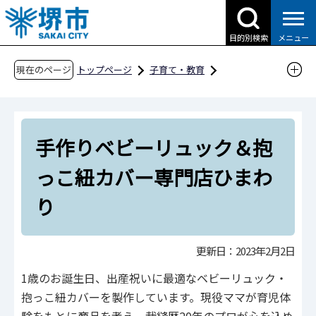
こ
の
目的別検索
メニュー
ペ
ー
現在のページ
トップページ
子育て・教育
ジ
子育て支援情報（さかい☆HUGはぐネット）
の
その他安心な子育て環境に関わる取組
先
さかい子育て応援団
南区
手作りベビーリュック＆抱
頭
で
手作りベビーリュック＆抱っこ紐カバー専門店
っこ紐カバー専門店ひまわ
す
ひまわり
り
更新日：2023年2月2日
1歳のお誕生日、出産祝いに最適なベビーリュック・
抱っこ紐カバーを製作しています。現役ママが育児体