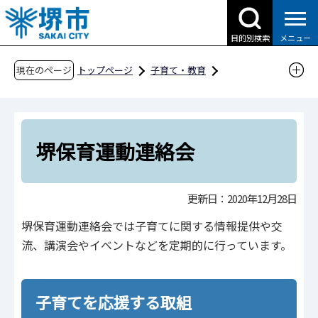
こ
の
目的別検索
メニュー
ペ
ー
現在のページ
トップページ
子育て・教育
ジ
子育て支援情報（さかい☆HUGはぐネット）
の
その他安心な子育て環境に関わる取組
先
さかい子育て応援団
北区
頭
堺保育運動連絡会
で
堺保育運動連絡会
す
更新日：2020年12月28日
堺保育運動連絡会では子育てに関する情報提供や交
流、講演会やイベントなどを定期的に行っています。
子育てを応援する取組