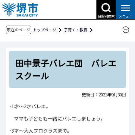
こ
の
目的別検索
メニュー
ペ
ー
現在のページ
トップページ
子育て・教育
ジ
子育て支援情報（さかい☆HUGはぐネット）
の
その他安心な子育て環境に関わる取組
先
さかい子育て応援団
東区
田中景子バレエ団 バレエ
頭
で
田中景子バレエ団 バレエスクール
スクール
す
更新日：2021年9月30日
･1才～2才バレエ。
ママも子どもも一緒にバレエしましょう。
･3才～大人プロクラスまで。