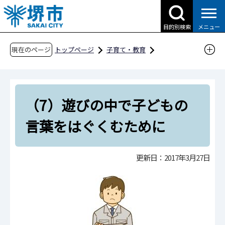
こ
の
目的別検索
メニュー
ペ
ー
現在のページ
トップページ
子育て・教育
ジ
子育て支援情報（さかい☆HUGはぐネット）
の
その他安心な子育て環境に関わる取組
先
子育て知恵袋
ガイドブック
（7）遊びの中で子どもの
頭
で
子どもと一緒に楽しく遊ぶために
言葉をはぐくむために
す
（7）遊びの中で子どもの言葉をはぐくむため
に
更新日：2017年3月27日