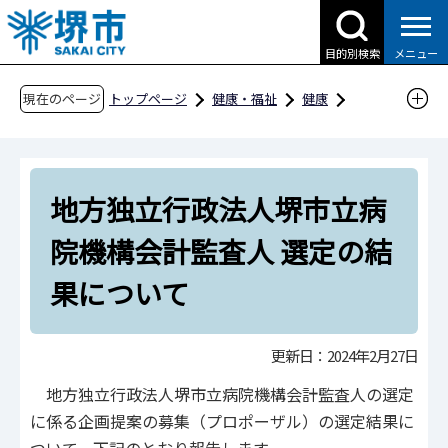
こ
の
目的別検索
メニュー
ペ
ー
現在のページ
トップページ
健康・福祉
健康
ジ
病院機構・健康関連施設
の
地方独立行政法人堺市立病院機構
先
地方独立行政法人堺市立病院機構会計監査人 選
地方独立行政法人堺市立病
頭
定の結果について
で
院機構会計監査人 選定の結
す
果について
更新日：2024年2月27日
地方独立行政法人堺市立病院機構会計監査人の選定
に係る企画提案の募集（プロポーザル）の選定結果に