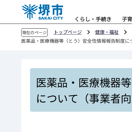
こ
の
くらし・手続き
子
ペ
ー
トップページ
健康・福祉
現在のページ
ジ
医薬品・医療機器等（とう）安全性情報報告制度に
の
先
頭
で
す
医薬品・医療機器等
について（事業者向