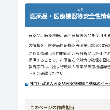
とう
医薬品・医療機器
等
安全性情
とう
医薬品、医療機器、再生医療
等
製品を使用す
とう
の情報を、医薬品医療機器
等
法第68条の10
された情報は専門的観点から分析又は評価さ
提供することで、市販後安全対策の確保を図
報告窓口は、独立行政法人医薬品医療機器総合
トをご確認ください。
独立行政法人医薬品医療機器総合機構のペー
このページの作成担当