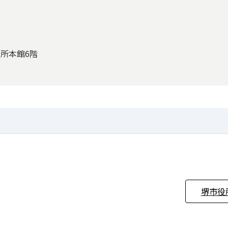
役所本館6階
堺市役