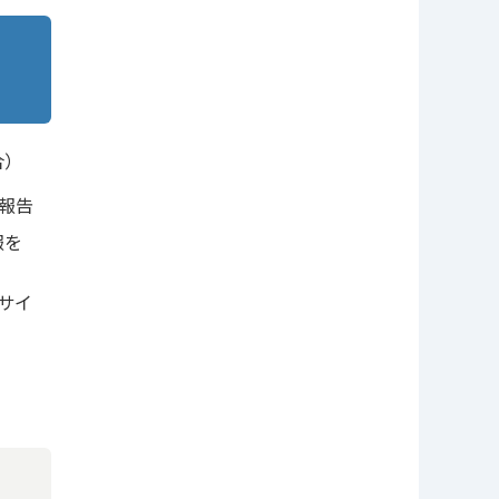
合）
報告
報を
サイ