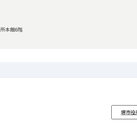
役所本館6階
堺市役