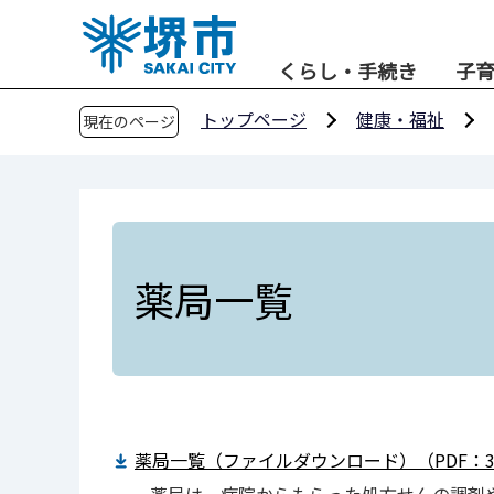
こ
の
くらし・手続き
子
ペ
ー
トップページ
健康・福祉
現在のページ
ジ
の
先
頭
で
す
薬局一覧
薬局一覧（ファイルダウンロード）（PDF：31
薬局は、病院からもらった処方せんの調剤