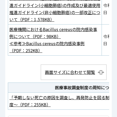
進ガイドライン(小細胞肺癌)の作成及び最適使用
令和元
推進ガイドライン(非小細胞肺癌)の一部改正につ
日
いて（PDF：1,578KB）
医療機関におけるBacillus cereusの院内感染事
例について（PDF：98KB）
令和元
≪参考≫Bacillus cereusの院内感染事例
日
（PDF：252KB）
画面サイズに合わせて閲覧
医療事故調査制度の周知につい
「予期しない死亡の原因を調査し、再発防止を図る制度
度～（PDF：255KB）