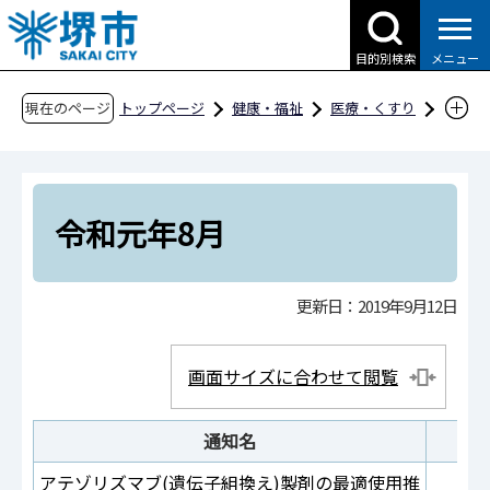
こ
の
目的別検索
メニュー
ペ
ー
現在のページ
トップページ
健康・福祉
医療・くすり
ジ
医療・診療・救急
医療に関する通知
の
国からの通知（令和元年度）
令和元年8月
先
頭
令和元年8月
で
す
更新日：2019年9月12日
画面サイズに合わせて閲覧
通知名
通
アテゾリズマブ(遺伝子組換え)製剤の最適使用推