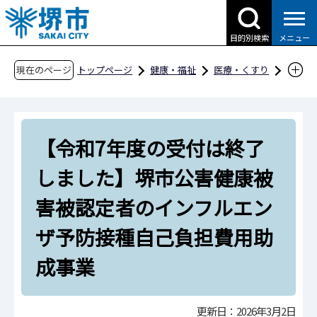
こ
の
目的別検索
メニュー
ペ
ー
現在のページ
トップページ
健康・福祉
医療・くすり
ジ
医療・診療・救急
医療事業
の
公害健康被害者の補償等事業
先
【令和7年度の受付は終了しました】堺市公害
【令和7年度の受付は終了
頭
健康被害被認定者のインフルエンザ予防接種自
で
しました】堺市公害健康被
す
己負担費用助成事業
害被認定者のインフルエン
ザ予防接種自己負担費用助
成事業
更新日：2026年3月2日